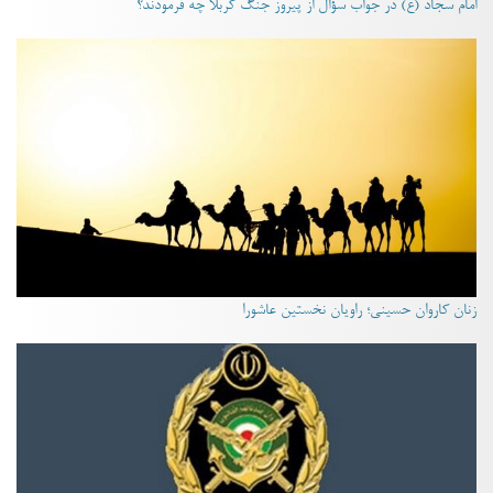
امام سجّاد (ع) در جواب سؤال از پیروز جنگ کربلا چه فرمودند؟
زنان کاروان حسینی؛ راویان نخستین عاشورا