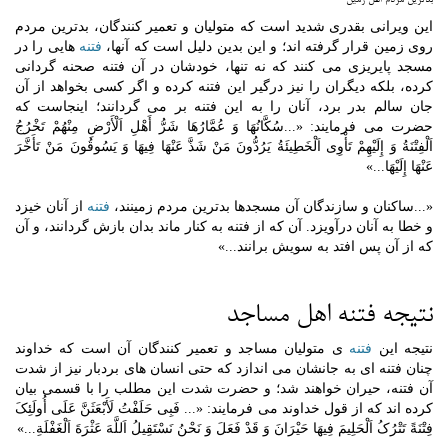
بدترین مردم اهل زمین
این ویرانی بقدری شدید است که متولیان و تعمیر کنندگان، بدترین مردم
روی زمین قرار گرفته اند؛ و این بدین دلیل است که آنها،
فتنه
هایی را در
مسجد پایریزی می کنند که نه تنها، خودشان در آن فتنه صحنه گردانی
کرده، بلکه دیگران را نیز درگیر این فتنه کرده و اگر کسی بخواهد از آن
جان سالم بدر برد، آنان را به این فتنه بر می گردانند؛ اینجاست که
حضرت می فرمایند: «...سُکَّانُهَا وَ عُمَّارُهَا شَرُّ أَهْلِ اَلْأَرْضِ مِنْهُمْ تَخْرُجُ
اَلْفِتْنَةُ وَ إِلَیْهِمْ تَأْوِی اَلْخَطِیئَةُ یَرُدُّونَ مَنْ شَذَّ عَنْهَا فِیهَا وَ یَسُوقُونَ مَنْ تَأَخَّرَ
عَنْهَا إِلَیْهَا...»
«...ساکنان و سازندگان آن مسجدها بدترین مردم زمینند،
فتنه
از آنان خیزد
و خطا به آنان درآویزد. آن که از فتنه به کنار ماند بدان بازش گردانند، و آن
که از آن پس افتد به سویش برانند...»
نتیجه فتنه اهل مساجد
نتیجه این
فتنه
ی متولیان مساجد و تعمیر کنندگان آن است که خداوند
چنان فتنه ای به جانشان می اندازد که حتی انسان های بردبار نیز از شدت
آن فتنه، حیران خواهند شد؛ و حضرت شدت این مطلب را با قسمی بیان
کرده اند که از قول خداوند می فرمایند: «... فَبِی حَلَفْتُ لَأَبْعَثَنَّ عَلَى أُولَئِکَ
فِتْنَةً تَتْرُکُ اَلْحَلِیمَ فِیهَا حَیْرَانَ وَ قَدْ فَعَلَ وَ نَحْنُ نَسْتَقِیلُ اَللَّهَ عَثْرَةَ اَلْغَفْلَةِ
.
..»