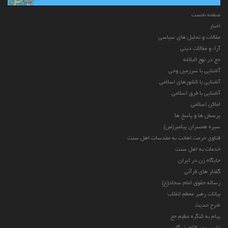
صفحه نخست
اخبار
مقالات و تحلیل های سیاسی
آراء و مقالات دینی
حج در نهج البلاغه
آشنایی با سرزمین وحی
آشنایی با کشورهای اسلامی
آشنایی با فرق اسلامی
اماکن اسلامی
پرسش ها و پاسخ ها
سیره همسران پیامبر(ص)
فتاوی حرمت اهانت به مقدسات اهل سنت
خدمات به اهل سنت
جایگاه زن در ایران
گفتار های قرآنی
رساله حقوق امام سجاد(ع)
بیانات رهبر معظم انقلاب
شرح حدیث
پیام به کنگره عظیم حج
تقریب در کلام بزرگان