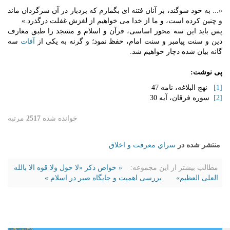
«... به خود سوگند، بر آنان فتنه اى بگمارم که بردبار در آن سرگردان ماند
و چنین کرده است، و ما از خدا مى خواهیم از لغزش غفلت درگذرد.»
پس باید این سه محور اساسی، قرآن و اسلام و مسجد را طبق معارف
دین و سنت پیامبر و سنت امام، حفظ نمود؛ و گرنه به یکی از
آفات
سه
گانه بیان شده دچار خواهیم شد.
پی نوشت:
[1]
نهج البلاغه، نامه 47
[2]
سوره فرقان، آیه 30
خوانده شده
2517
مرتبه
منتشر شده در
سراي معرفت و اخلاق
مطالب بیشتر از این مجموعه:
« خواص ذکر «لا حول ولا قوه الا بالله
العلی العظیم»
بررسی اهمیت و جایگاه صبر در اسلام »