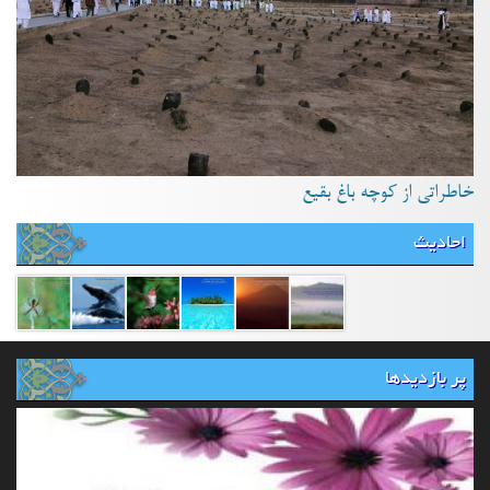
خاطراتی از کوچه باغ بقیع
احادیث
پر بازدیدها