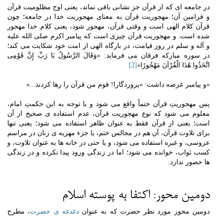
در جامعه ای که از قرآن جز نشانی باقی نماند، یعنی اوج مظلومیت قرآن
و فرامین آن؛ مهجوریت قرآن به معنای مهجوریت خدا در جامعه؛ چون
قرآن کلام الهی است و وقتی قرآن، مهجور شود، یعنی کلام خدا مهجور
شده است. و مهجوریت قرآن چیزی است که پیامبر اکرم صلی الله علیه
و آله و سلم در روز قیامت، در بارگاه الهی از امت خود شکایت می کند؛
در سوره مبارکه فرقان می فرماید: «وَقَالَ الرَّسُولُ یَا رَبِّ إِنَّ قَوْمِی
اتَّخَذُوا هَٰذَا الْقُرْآنَ مَهْجُورًا»
[2]
«و پیامبر عرضه داشت: «پروردگارا! قوم من قرآن را رها کردند...»
پس مهجوریتِ قرآن حتماً واقع می شود و با توجه به این حکمتِ امام،
معلوم می شود که نوع مهجوریت قرآن، عدم استفاده ی صحیح از آن
است؛ یعنی از قرآن فقط به عنوان ظاهر استفاده می شود؛ یعنی تنها
برای تلاوت قرآن، آن هم در مجالس ختم، یا جزء مهریه ی زنان در مراسم
عروسی، و غیره استفاده می شود، و یا حتی در خانه ها به عنوان تلاوت، و
کسب ثواب، خوانده می شود؛ اما در زندگی ورود پیدا نکرده و در زندگی
ها حضور ندارد.
دومین محور: اکتفا به پوسته اسلام
دومین محور مورد نظر حضرت که به عنوان
دغدغه ی حضرت
، مطرح