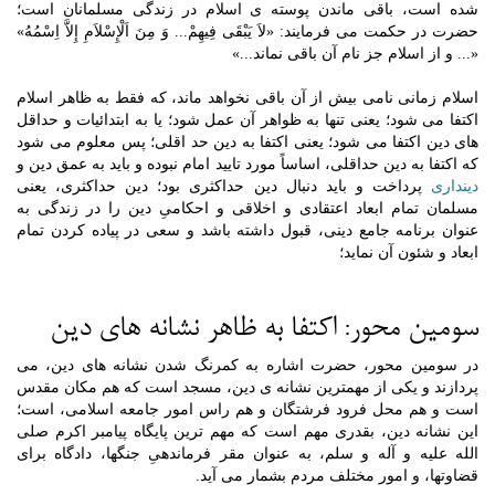
شده است، باقی ماندن پوسته ی اسلام در زندگی مسلمانان است؛
حضرت در حکمت می فرمایند: «لاَ یَبْقَى فِیهِمْ... وَ مِنَ اَلْإِسْلاَمِ إِلاَّ اِسْمُهُ»
«... و از اسلام جز نام آن باقی نماند...»
اسلام زمانی نامی بیش از آن باقی نخواهد ماند، که فقط به ظاهر اسلام
اکتفا می شود؛ یعنی تنها به ظواهر آن عمل شود؛ یا به ابتدائیات و حداقل
های دین اکتفا می شود؛ یعنی اکتفا به دین حد اقلی؛ پس معلوم می شود
که اکتفا به دین حداقلی، اساساً مورد تایید امام نبوده و باید به عمق دین و
دینداری
پرداخت و باید دنبال دین حداکثری بود؛ دین حداکثری، یعنی
مسلمان تمام ابعاد اعتقادی و اخلاقی و احکامیِ دین را در زندگی به
عنوان برنامه جامع دینی، قبول داشته باشد و سعی در پیاده کردن تمام
ابعاد و شئون آن نماید؛
سومین محور: اکتفا به ظاهر نشانه های دین
در سومین محور، حضرت اشاره به کمرنگ شدن نشانه های دین، می
پردازند و یکی از مهمترین نشانه ی دین، مسجد است که هم مکان مقدس
است و هم محل فرود فرشتگان و هم راس امور جامعه اسلامی، است؛
این نشانه دین، بقدری مهم است که مهم ترین پایگاه پیامبر اکرم صلی
الله علیه و آله و سلم، به عنوان مقر فرماندهیِ جنگها، دادگاه برای
قضاوتها، و امور مختلف مردم بشمار می آید.