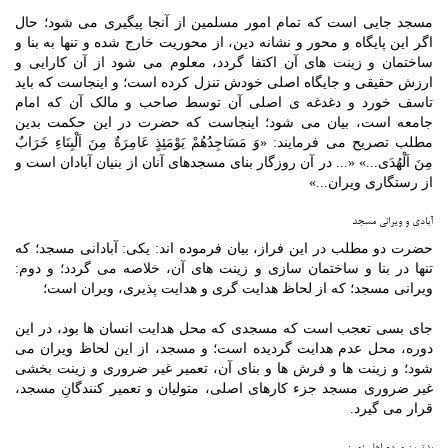
مسجد جایی است که تمام امور مسلمین از آنجا پیگیری می شود؛ حال
اگر این پایگاه و محور و نشانه دین، از محوریت خارج شده و تنها به بنا و
ساختمان و زینت های آن اکتفا گردد، معلوم می شود از آن کارایی و
ارزش حقیقی و جایگاه اصلی خودش تنزل کرده است؛ و اینجاست که باید
تاسف خورد و دغدغه ی اصلی آن توسط صاحب و مالک آن که امام
جامعه است، بیان می شود؛ اینجاست که حضرت در این حکمت بدین
مطلب تصریح می فرمایند: «وَ مَسَاجِدُهُمْ یَوْمَئِذٍ عَامِرَةٌ مِنَ اَلْبِنَاءِ خَرَابٌ
مِنَ اَلْهُدَى...» «... در آن روزگار بناى مسجدهاى آنان از بنیان آبادان است و
از رستگارى ویران...»
آبادی و ویرانی مسجد
حضرت دو مطلب در این فراز، بیان فرموده اند: یکی: آبادانی مسجد؛ که
تنها در بنا و ساختمان سازی و زینت های آن، خلاصه می گردد؛ و دوم:
ویرانی مسجد؛ که از لحاظ هدایت گری و هدایت پذیری، ویران است؛
جای بسی تعجب است که مسجدی که محل هدایت انسان ها بود، در این
دوره، محل عدم هدایت گردیده است؛ و مسجد، از این لحاظ ویران می
شود؛ و زینت ها و فرش ها و بنای آن، تعمیر غیر ضروری و زینت بخشی
غیر ضروری مسجد جزء کارهای اصلی، متولیان و تعمیر کنندگانِ مسجد،
قرار می گیرد.