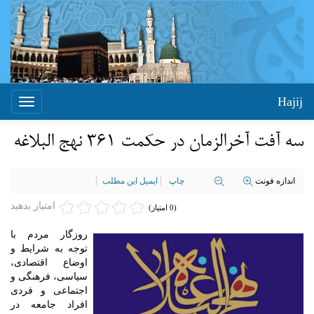
Hajij
Toggle
igation
سه آفت آخرالزمان در حکمت 361 نهج البلاغه
اندازه فونت
چاپ
ایمیل این مطلب
امتیاز بدهید
(0 امتیاز)
روزگار مردم با
توجه به شرایط و
اوضاع اقتصادی،
سیاسی، فرهنگی و
اجتماعی و فردی
افراد جامعه در