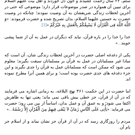
سلم، ۲۳ سال زحمت کشیدند و خون دل خوردند و اهل بیت علیهم السلام
برای تبیین آن همواره در صدر موضوعات قرار دارد؛ موضوعی که حتی در
آخرین لحظات زندگی شریفشان به آن وصیت نمودند؛ چنانکه در وصیت
حضرت به حسنین علیهما السلام، بدان تصریح شده و حضرت فرمودند: «وَ
اللَّهَ اللَّهَ فِی الْقُرْآنِ لَا یَسْبِقُکُمْ بِالْعَمَلِ بِهِ غَیْرُکُمْ.»
[1]
خدا را خدا را در باره قرآن، نیاید که دیگران در عمل به آن از شما پیشى
جویند...»
یکی از دغدغه اصلی حضرت در آخرین لحظات زندگی شان، آن است که
مبادا غیر مسلمانان در عمل به قرآن بر مسلمانان سبقت بگیرند؛ معلوم
می شود که ممکن است که مسلمانان عمل به قرآن را جدی نگیرند و این
جزء دغدغه های جدی حضرت بوده است؛ و برای همین آنرا مطرح نموده
اند.
اما حضرت در این حکمت ۳۶۱ نهج البلاغه، به زمانی اشاره می فرمایند
که در آن از قرآن، جز خطی بیش باقی نمی ماند؛ یعنی تنها به ظاهرش
اکتفا می شود؛ و به عمق آن و عمل بدان، اساساً از بین می رود؛ حضرت
می فرماید: «یَأْتِی عَلَى اَلنَّاسِ زَمَانٌ لاَ یَبْقَى فِیهِمْ مِنَ اَلْقُرْآنِ إِلاَّ رَسْمُهُ...»
مردم را روزگارى رسد که در آن از قرآن جز نشان نماند و از اسلام جز
نام آن.