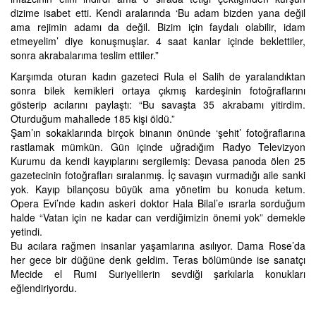
dizime isabet etti. Kendi aralarında ‘Bu adam bizden yana değil
ama rejimin adamı da değil. Bizim için faydalı olabilir, idam
etmeyelim’ diye konuşmuşlar. 4 saat kanlar içinde beklettiler,
sonra akrabalarıma teslim ettiler.”
Karşımda oturan kadın gazeteci Rula el Salih de yaralandıktan
sonra bilek kemikleri ortaya çıkmış kardeşinin fotoğraflarını
gösterip acılarını paylaştı: “Bu savaşta 35 akrabamı yitirdim.
Oturduğum mahallede 185 kişi öldü.”
Şam’ın sokaklarında birçok binanın önünde ‘şehit’ fotoğraflarına
rastlamak mümkün. Gün içinde uğradığım Radyo Televizyon
Kurumu da kendi kayıplarını sergilemiş: Devasa panoda ölen 25
gazetecinin fotoğrafları sıralanmış. İç savaşın vurmadığı aile sanki
yok. Kayıp bilançosu büyük ama yönetim bu konuda ketum.
Opera Evi’nde kadın askeri doktor Hala Bilal’e ısrarla sorduğum
halde “Vatan için ne kadar can verdiğimizin önemi yok” demekle
yetindi.
Bu acılara rağmen insanlar yaşamlarına asılıyor. Dama Rose’da
her gece bir düğüne denk geldim. Teras bölümünde ise sanatçı
Mecide el Rumi Suriyelilerin sevdiği şarkılarla konukları
eğlendiriyordu.