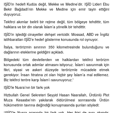
IŞİD’in hedefi Kudüs değil, Mekke ve Medine’dir. IŞİD Lideri Ebu
Bekir Bağdadi’nin Mekke ve Medine için emir tayin ettiğini
duyuyoruz.
Tekfirci akımlar belirli bir rejime değil, tüm bölgeye tehdittir, tüm
halklara ve bir din olarak İslam’a yönelik bir tehdittir.
IŞİD’in işlediği cinayetler dehşet vericidir. Mossad, ABD ve İngiliz
istihbaratları IŞİD’e hedef gösterme konusunda rol oynuyor.
İtalya, terörizmin sınırının 350 kilometresinde bulunduğunu ve
dağlarının eteklerine geldiğini açıkladı.
Bölgedeki tüm devletlerden ve halklardan tekfirci terörizm
konusunda ortak adımlar atmasını istiyoruz. İslam’ı savunmak için
fikri, siyasi ve askeri düzeyde terörizmle mücadele etmek
gerekiyor. İnsan fıtratına zıt olan hiçbir şey İslam’a mal edilemez.
Biz tekfirci teröre karşı İslam’ı savunuyoruz.”
IŞİD’le Nusra’nın bir farkı yok
Hizbullah Genel Sekreteri Seyyid Hasan Nasrallah, Ürdünlü Plot
Muza Kesasbe’nin yakılarak öldürülmesi sonrasında Ürdün
hükümetinin tavrına değindiği konuşmasında şunları söyledi:
“IŞİD’le Nusra arasında bir fark yok. Her ikisi de aynı akımdır,