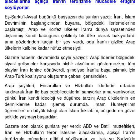
alacaklarına açıkça İran'ın terörizmle mücadele ettiğini
söylüyorlar.
Eş-Şarku'l-Avsat bugünkü başyazısında şunları yazdı: İran, İslam
Devrimi'nin başlangıcından buyana, bölgedeki ilerlemelerine
başlamıştı. Arap ve Körfez ülkeleri İran'a dünya siyasetinden
dışlanmış kendi kabuğuna çekilmiş bir ülke olarak bakıyorlardı
ama gözlerinden kaçan bir şey vardı, oda İran'ın gizlice Arap
ülkelerin kalbine kadar nüfuz etmesiydi
Gazete haberin devamında şöyle yazıyor: Arap liderler bölgedeki
siyasi gelişmeler karşısında hiçbir aksülamel göstermezken tüm
olaylar İran lehine dönüverdi, şimdiyse İran'la başa çıkmak için
Arap-Türk koalisyonu oluşturma çabası içerisindeler.
Arap şeyhleri, Ensarullah ve Hizbullah liderlerini ortadan
kaldırarak İran ile baş edebileceklerini sanıyorlar ama yanılıyorlar,
çünkü İran kendi ideoloji ve düşünce tarzını Arap ülkelerinin en
derinliklerine kadar işlemiş durumda. İmam Humeyni'nin
öğrencileri en büyük isteği olan İslam İnkılabını, bölgede en güzel
şekilde yaymayı başardılar.
Gazete son olarak şunlara yer verdi: ABD ve Batılı müttefikleri,
İran ve Hizbullah'ı terör listesine alacaklarına, açıkça İran'ın
terörizmle mücadele ettiğini söylüyorlar ve Irak ve Suriye'de