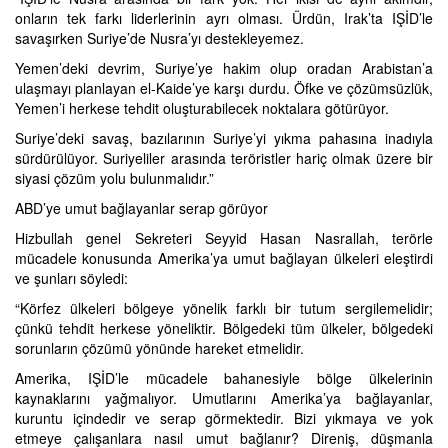
onların tek farkı liderlerinin ayrı olması. Ürdün, Irak’ta IŞİD’le
savaşırken Suriye’de Nusra’yı destekleyemez.
Yemen’deki devrim, Suriye’ye hakim olup oradan Arabistan’a
ulaşmayı planlayan el-Kaide’ye karşı durdu. Öfke ve çözümsüzlük,
Yemen’i herkese tehdit oluşturabilecek noktalara götürüyor.
Suriye’deki savaş, bazılarının Suriye’yi yıkma pahasına inadıyla
sürdürülüyor. Suriyeliler arasında teröristler hariç olmak üzere bir
siyasi çözüm yolu bulunmalıdır.”
ABD’ye umut bağlayanlar serap görüyor
Hizbullah genel Sekreteri Seyyid Hasan Nasrallah, terörle
mücadele konusunda Amerika’ya umut bağlayan ülkeleri eleştirdi
ve şunları söyledi:
“Körfez ülkeleri bölgeye yönelik farklı bir tutum sergilemelidir;
çünkü tehdit herkese yöneliktir. Bölgedeki tüm ülkeler, bölgedeki
sorunların çözümü yönünde hareket etmelidir.
Amerika, IŞİD’le mücadele bahanesiyle bölge ülkelerinin
kaynaklarını yağmalıyor. Umutlarını Amerika’ya bağlayanlar,
kuruntu içindedir ve serap görmektedir. Bizi yıkmaya ve yok
etmeye çalışanlara nasıl umut bağlanır? Direniş, düşmanla