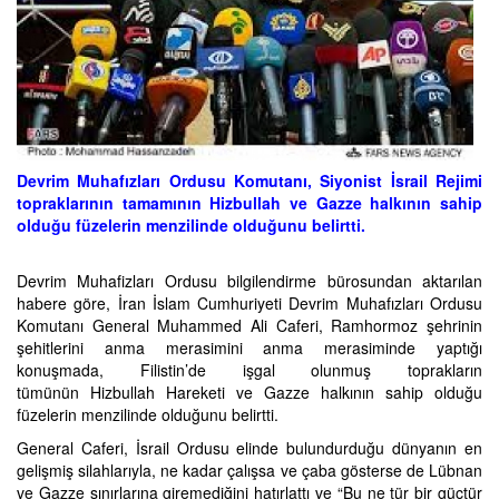
Devrim Muhafızları Ordusu Komutanı, Siyonist İsrail Rejimi
topraklarının tamamının Hizbullah ve Gazze halkının sahip
olduğu füzelerin menzilinde olduğunu belirtti.
Devrim Muhafizları Ordusu bilgilendirme bürosundan aktarılan
habere göre, İran İslam Cumhuriyeti Devrim Muhafızları Ordusu
Komutanı General Muhammed Ali Caferi, Ramhormoz şehrinin
şehitlerini anma merasimini anma merasiminde yaptığı
konuşmada, Filistin’de işgal olunmuş toprakların
tümünün Hizbullah Hareketi ve Gazze halkının sahip olduğu
füzelerin menzilinde olduğunu belirtti.
General Caferi, İsrail Ordusu elinde bulundurduğu dünyanın en
gelişmiş silahlarıyla, ne kadar çalışsa ve çaba gösterse de Lübnan
ve Gazze sınırlarına giremediğini hatırlattı ve “Bu ne tür bir güçtür