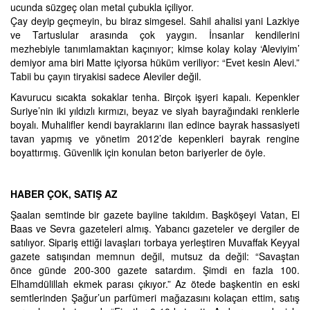
ucunda süzgeç olan metal çubukla içiliyor.
Çay deyip geçmeyin, bu biraz simgesel. Sahil ahalisi yani Lazkiye
ve Tartuslular arasında çok yaygın. İnsanlar kendilerini
mezhebiyle tanımlamaktan kaçınıyor; kimse kolay kolay ‘Aleviyim’
demiyor ama biri Matte içiyorsa hüküm veriliyor: “Evet kesin Alevi.”
Tabii bu çayın tiryakisi sadece Aleviler değil.
Kavurucu sıcakta sokaklar tenha. Birçok işyeri kapalı. Kepenkler
Suriye’nin iki yıldızlı kırmızı, beyaz ve siyah bayrağındaki renklerle
boyalı. Muhalifler kendi bayraklarını ilan edince bayrak hassasiyeti
tavan yapmış ve yönetim 2012’de kepenkleri bayrak rengine
boyattırmış. Güvenlik için konulan beton bariyerler de öyle.
HABER ÇOK, SATIŞ AZ
Şaalan semtinde bir gazete bayiine takıldım. Başköşeyi Vatan, El
Baas ve Sevra gazeteleri almış. Yabancı gazeteler ve dergiler de
satılıyor. Sipariş ettiği lavaşları torbaya yerleştiren Muvaffak Keyyal
gazete satışından memnun değil, mutsuz da değil: “Savaştan
önce günde 200-300 gazete satardım. Şimdi en fazla 100.
Elhamdülillah ekmek parası çıkıyor.” Az ötede başkentin en eski
semtlerinden Şağur’un parfümeri mağazasını kolaçan ettim, satış