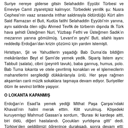
Suriye nereye giderse gitsin Selahaddin Eyyübi Türbesi ve
Emeviye Camii ziyaretçisiz kalmıyor. Türbedeki yenilik şu: Nusra
Cephesi’nin vaaz sırasında intihar saldırısıyla öldürdüğü Kürt alim
Said Ramazan el Buti, Kudüs fatihi Selahaddin Eyyübi’nin yanına,
aynı saldırıda ölen oğlu Ahmed Tevfik de türbenin dışında ilk Türk
hava şehidi Üsteğmen Nuri, Yüzbaşı Fethi ve Üsteğmen Sadık’ın
mezarının yanına gömülmüş. ‘Levant’ın şeyhi’ Buti, silahlı isyanı
reddedip Erdoğan’dan krizin çözümü için yardım istemişti.
Hıristiyan, Şii ve Yahudilerin yaşadığı Bab Duma’da bildiğim
mekânlardan Beyt el Şami’de yemek yedik. Sipariş listem aynı:
Tabbuli (salata), cibni (peynirli tavuk), baba gannuş, humus, polo.
Bab Tuma lokanta ve otele çevrilmiş konakları ve el işlemecilerin
maharetlerini sergilediği dükkânlarıyla ünlü. Her şeye rağmen
akşamları canlı müzik sokaklara taşmaya devam ediyor. Suriyeliler
ölüm ile sevinci birlikte yaşıyor.
O LOKANTA KAPANMIŞ
Erdoğan’ın Esad’la yemek yediği Mithat Paşa Çarşısı’ndaki
Khavali’nin halini merak ettim. Kilit vurulmuş. Köşedeki
kuruyemişçi Mahmud Gassan’a sordum, “Burası iki kardeşe aitti,
biri öldü, diğeri hastalandı. Çocukları yurtdışına gitti” dedi.
Türkiye’den geldiğimizi öğrenince duraksadı, sonra devam etti: