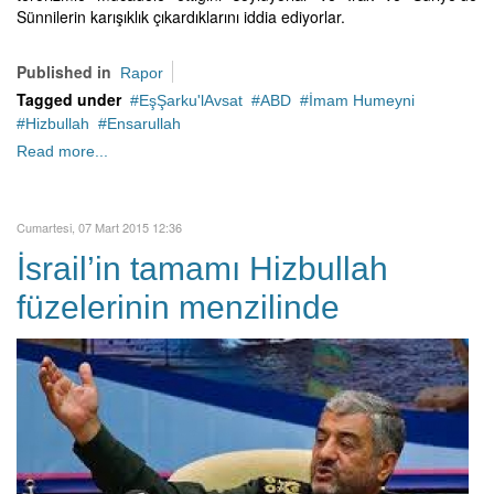
Sünnilerin karışıklık çıkardıklarını iddia ediyorlar.
Published in
Rapor
Tagged under
EşŞarku'lAvsat
ABD
İmam Humeyni
Hizbullah
Ensarullah
Read more...
Cumartesi, 07 Mart 2015 12:36
İsrail’in tamamı Hizbullah
füzelerinin menzilinde