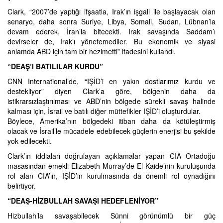
Clark, “2007’de yaptığı ifşaatla, Irak’ın işgali ile başlayacak olan
senaryo, daha sonra Suriye, Libya, Somali, Sudan, Lübnan’la
devam ederek, İran’la bitecekti. Irak savaşında Saddam’ı
devirseler de, Irak’ı yönetemediler. Bu ekonomik ve siyasi
anlamda ABD için tam bir hezimetti” ifadesini kullandı.
“DEAŞ’I BATILILAR KURDU”
CNN International’de, “IŞİD’i en yakın dostlarımız kurdu ve
destekliyor” diyen Clark’a göre, bölgenin daha da
istikrarsızlaştırılması ve ABD’nin bölgede sürekli savaş halinde
kalması için, İsrail ve batılı diğer müttefikler IŞİD’i oluşturdular.
Böylece, Amerika’nın bölgedeki itibarı daha da kötüleştirmiş
olacak ve İsrail’le mücadele edebilecek güçlerin enerjisi bu şekilde
yok edilecekti.
Clark’ın iddiaları doğrulayan açıklamalar yapan CIA Ortadoğu
masasından emekli Elizabeth Murray’de El Kaide’nin kuruluşunda
rol alan CIA’ın, IŞİD’in kurulmasında da önemli rol oynadığını
belirtiyor.
“DEAŞ-HİZBULLAH SAVAŞI HEDEFLENİYOR”
Hizbullah’la savaşabilecek Sünni görünümlü bir güç