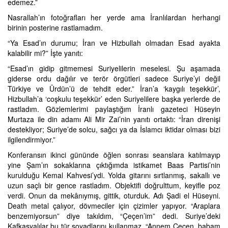
edemez.”
Nasrallah’ın fotoğrafları her yerde ama İranlılardan herhangi
birinin posterine rastlamadım.
“Ya Esad’ın durumu; İran ve Hizbullah olmadan Esad ayakta
kalabilir mi?” İşte yanıtı:
“Esad’ın gidip gitmemesi Suriyelilerin meselesi. Şu aşamada
giderse ordu dağılır ve terör örgütleri sadece Suriye’yi değil
Türkiye ve Ürdün’ü de tehdit eder.” İran’a ‘kaygılı teşekkür’,
Hizbullah’a ‘coşkulu teşekkür’ eden Suriyelilere başka yerlerde de
rastladım. Gözlemlerimi paylaştığım İranlı gazeteci Hüseyin
Murtaza ile din adamı Ali Mir Zai’nin yanıtı ortaktı: “İran direnişi
destekliyor; Suriye’de solcu, sağcı ya da İslamcı iktidar olması bizi
ilgilendirmiyor.”
Konferansın ikinci gününde öğlen sonrası seanslara katılmayıp
yine Şam’ın sokaklarına çıktığımda istikamet Baas Partisi’nin
kurulduğu Kemal Kahvesi’ydi. Yolda gitarını sırtlanmış, sakallı ve
uzun saçlı bir gence rastladım. Objektifi doğrulttum, keyifle poz
verdi. Onun da mekânıymış, gittik, oturduk. Adı Şadi el Hüseyni.
Death metal çalıyor, dövmeciler için çizimler yapıyor. “Araplara
benzemiyorsun” diye takıldım, “Çeçen’im” dedi. Suriye’deki
Kafkasyalılar bu tür soyadlarını kullanmaz. “Annem Çeçen, babam