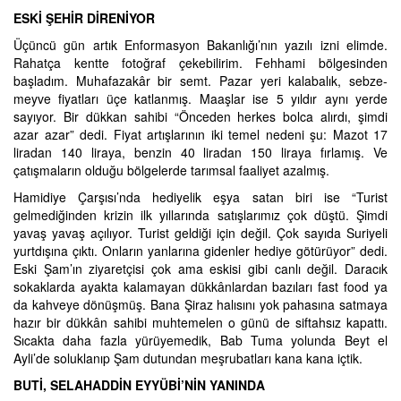
ESKİ ŞEHİR DİRENİYOR
Üçüncü gün artık Enformasyon Bakanlığı’nın yazılı izni elimde.
Rahatça kentte fotoğraf çekebilirim. Fehhami bölgesinden
başladım. Muhafazakâr bir semt. Pazar yeri kalabalık, sebze-
meyve fiyatları üçe katlanmış. Maaşlar ise 5 yıldır aynı yerde
sayıyor. Bir dükkan sahibi “Önceden herkes bolca alırdı, şimdi
azar azar” dedi. Fiyat artışlarının iki temel nedeni şu: Mazot 17
liradan 140 liraya, benzin 40 liradan 150 liraya fırlamış. Ve
çatışmaların olduğu bölgelerde tarımsal faaliyet azalmış.
Hamidiye Çarşısı’nda hediyelik eşya satan biri ise “Turist
gelmediğinden krizin ilk yıllarında satışlarımız çok düştü. Şimdi
yavaş yavaş açılıyor. Turist geldiği için değil. Çok sayıda Suriyeli
yurtdışına çıktı. Onların yanlarına gidenler hediye götürüyor” dedi.
Eski Şam’ın ziyaretçisi çok ama eskisi gibi canlı değil. Daracık
sokaklarda ayakta kalamayan dükkânlardan bazıları fast food ya
da kahveye dönüşmüş. Bana Şiraz halısını yok pahasına satmaya
hazır bir dükkân sahibi muhtemelen o günü de siftahsız kapattı.
Sıcakta daha fazla yürüyemedik, Bab Tuma yolunda Beyt el
Ayli’de soluklanıp Şam dutundan meşrubatları kana kana içtik.
BUTİ, SELAHADDİN EYYÜBİ’NİN YANINDA