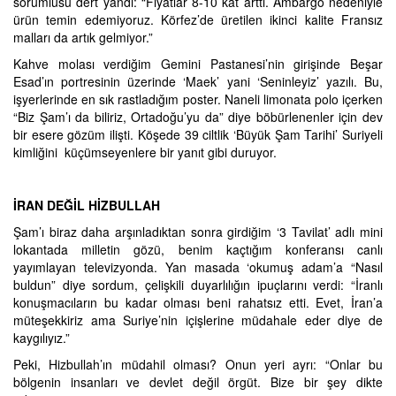
sorumlusu dert yandı: “Fiyatlar 8-10 kat arttı. Ambargo nedeniyle
ürün temin edemiyoruz. Körfez’de üretilen ikinci kalite Fransız
malları da artık gelmiyor.”
Kahve molası verdiğim Gemini Pastanesi’nin girişinde Beşar
Esad’ın portresinin üzerinde ‘Maek’ yani ‘Seninleyiz’ yazılı. Bu,
işyerlerinde en sık rastladığım poster. Naneli limonata polo içerken
“Biz Şam’ı da biliriz, Ortadoğu’yu da” diye böbürlenenler için dev
bir esere gözüm ilişti. Köşede 39 ciltlik ‘Büyük Şam Tarihi’ Suriyeli
kimliğini küçümseyenlere bir yanıt gibi duruyor.
İRAN DEĞİL HİZBULLAH
Şam’ı biraz daha arşınladıktan sonra girdiğim ‘3 Tavilat’ adlı mini
lokantada milletin gözü, benim kaçtığım konferansı canlı
yayımlayan televizyonda. Yan masada ‘okumuş adam’a “Nasıl
buldun” diye sordum, çelişkili duyarlılığın ipuçlarını verdi: “İranlı
konuşmacıların bu kadar olması beni rahatsız etti. Evet, İran’a
müteşekkiriz ama Suriye’nin içişlerine müdahale eder diye de
kaygılıyız.”
Peki, Hizbullah’ın müdahil olması? Onun yeri ayrı: “Onlar bu
bölgenin insanları ve devlet değil örgüt. Bize bir şey dikte