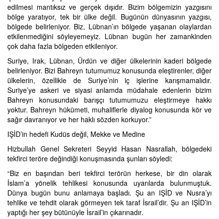
edilmesi mantıksız ve gerçek dışıdır. Bizim bölgemizin yazgısını
bölge yaratıyor, tek bir ülke değil. Bugünün dünyasının yazgısı,
bölgede belirleniyor. Biz, Lübnan’ın bölgede yaşanan olaylardan
etkilenmediğini söyleyemeyiz. Lübnan bugün her zamankinden
çok daha fazla bölgeden etkileniyor.
Suriye, Irak, Lübnan, Ürdün ve diğer ülkelerinin kaderi bölgede
belirleniyor. Bizi Bahreyn tutumumuz konusunda eleştirenler, diğer
ülkelerin, özellikle de Suriye’nin iç işlerine karışmamalıdır.
Suriye’ye askeri ve siyasi anlamda müdahale edenlerin bizim
Bahreyn konusundaki barışçı tutumumuzu eleştirmeye hakkı
yoktur. Bahreyn hükümeti, muhaliflerle diyalog konusunda kör ve
sağır davranıyor ve her haklı sözden korkuyor.”
IŞİD’in hedefi Kudüs değil, Mekke ve Medine
Hizbullah Genel Sekreteri Seyyid Hasan Nasrallah, bölgedeki
tekfirci teröre değindiği konuşmasında şunları söyledi:
“Biz en başından beri tekfirci terörün herkese, bir din olarak
İslam’a yönelik tehlikesi konusunda uyarılarda bulunmuştuk.
Dünya bugün bunu anlamaya başladı. Şu an IŞİD ve Nusra’yı
tehlike ve tehdit olarak görmeyen tek taraf İsrail’dir. Şu an IŞİD’in
yaptığı her şey bütünüyle İsrail’in çıkarınadır.