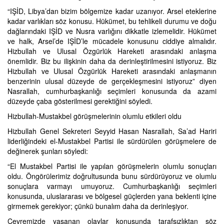
“IŞİD, Libya’dan bizim bölgemize kadar uzanıyor. Arsel eteklerine
kadar varlıkları söz konusu. Hükümet, bu tehlikeli durumu ve doğu
dağlarındaki IŞİD ve Nusra varlığını dikkatle izlemelidir. Hükümet
ve halk, Arsel’de IŞİD’le mücadele konusunu ciddiye almalıdır.
Hizbullah ve Ulusal Özgürlük Hareketi arasındaki anlaşma
önemlidir. Biz bu ilişkinin daha da derinleştirilmesini istiyoruz. Biz
Hizbullah ve Ulusal Özgürlük Hareketi arasındaki anlaşmanın
benzerinin ulusal düzeyde de gerçekleşmesini istiyoruz” diyen
Nasrallah, cumhurbaşkanlığı seçimleri konusunda da azami
düzeyde çaba gösterilmesi gerektiğini söyledi.
Hizbullah-Mustakbel görüşmelerinin olumlu etkileri oldu
Hizbullah Genel Sekreteri Seyyid Hasan Nasrallah, Sa’ad Hariri
liderliğindeki el-Mustakbel Partisi ile sürdürülen görüşmelere de
değinerek şunları söyledi:
“El Mustakbel Partisi ile yapılan görüşmelerin olumlu sonuçları
oldu. Öngörülerimiz doğrultusunda bunu sürdürüyoruz ve olumlu
sonuçlara varmayı umuyoruz. Cumhurbaşkanlığı seçimleri
konusunda, uluslararası ve bölgesel güçlerden yana beklenti içine
girmemek gerekiyor; çünkü bunalım daha da derinleşiyor.
Çevremizde yaşanan olaylar konusunda tarafsızlıktan söz