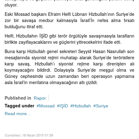
oluyor.
Eski Mossad başkanı Efraim Helfi Lübnan Hizbullah’ının Suriye’de
zor bir savaşa mecbur kalmasıyla İsrail’İn nefes alma fırsatı
bulduğunu itiraf etti.
Helfi, Hizbullahın İŞİD gibi terör örgütüyle savaşmasıyla tarafların
birlikte zayıflayacaklarını ve güçlerini yitirecekelrini ifade etti.
Buna karşı Hizbullah genel sekreteri Seyyid Hasan Nasrullah son
mesajlarında siyonist rejimi muhatap alarak Suriye’de teröristlere
karşı savaş, Hizbullah’ı siyonist rejime karşı direnişten alı
koymayacağını bildirdi. Dolaysıyla Suriye’de meşgul olma ve
Güney cephesinde uzun zamandan beri operasyon yapmama
asla İsrail’in menfatına olmayacağının altı çizildi.
Published in
Rapor
Tagged under
Mossad
IŞİD
Hizbullah
Suriye
Read more...
Cumartesi, 18 Nisan 2015 01:59