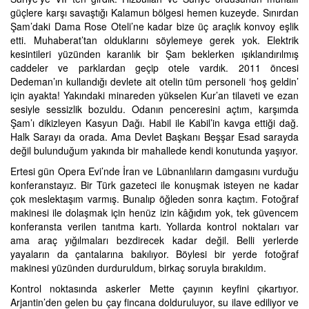
güçlere karşı savaştığı Kalamun bölgesi hemen kuzeyde. Sınırdan
Şam’daki Dama Rose Oteli’ne kadar bize üç araçlık konvoy eşlik
etti. Muhaberat’tan olduklarını söylemeye gerek yok. Elektrik
kesintileri yüzünden karanlık bir Şam beklerken ışıklandırılmış
caddeler ve parklardan geçip otele vardık. 2011 öncesi
Dedeman’ın kullandığı devlete ait otelin tüm personeli ‘hoş geldin’
için ayakta! Yakındaki minareden yükselen Kur’an tilaveti ve ezan
sesiyle sessizlik bozuldu. Odanın penceresini açtım, karşımda
Şam’ı dikizleyen Kasyun Dağı. Habil ile Kabil’in kavga ettiği dağ.
Halk Sarayı da orada. Ama Devlet Başkanı Beşşar Esad sarayda
değil bulunduğum yakında bir mahallede kendi konutunda yaşıyor.
Ertesi gün Opera Evi’nde İran ve Lübnanlıların damgasını vurduğu
konferanstayız. Bir Türk gazeteci ile konuşmak isteyen ne kadar
çok meslektaşım varmış. Bunalıp öğleden sonra kaçtım. Fotoğraf
makinesi ile dolaşmak için henüz izin kâğıdım yok, tek güvencem
konferansta verilen tanıtma kartı. Yollarda kontrol noktaları var
ama araç yığılmaları bezdirecek kadar değil. Belli yerlerde
yayaların da çantalarına bakılıyor. Böylesi bir yerde fotoğraf
makinesi yüzünden durduruldum, birkaç soruyla bırakıldım.
Kontrol noktasında askerler Mette çayının keyfini çıkartıyor.
Arjantin’den gelen bu çay fincana dolduruluyor, su ilave ediliyor ve