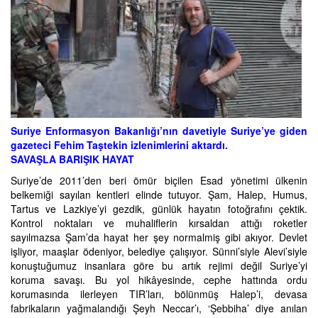
Suriye Enformasyon Bakanlığı’nın davetiyle Suriye’ye giden
gazeteci Fehim Taştekin izlenimlerini aktardı.
SAVAŞLA BARIŞIK HAYAT
Suriye’de 2011’den beri ömür biçilen Esad yönetimi ülkenin
belkemiği sayılan kentleri elinde tutuyor. Şam, Halep, Humus,
Tartus ve Lazkiye’yi gezdik, günlük hayatın fotoğrafını çektik.
Kontrol noktaları ve muhaliflerin kırsaldan attığı roketler
sayılmazsa Şam’da hayat her şey normalmiş gibi akıyor. Devlet
işliyor, maaşlar ödeniyor, belediye çalışıyor. Sünni’siyle Alevi’siyle
konuştuğumuz insanlara göre bu artık rejimi değil Suriye’yi
koruma savaşı. Bu yol hikâyesinde, cephe hattında ordu
korumasında ilerleyen TIR’ları, bölünmüş Halep’i, devasa
fabrikaların yağmalandığı Şeyh Neccar’ı, ‘Şebbiha’ diye anılan