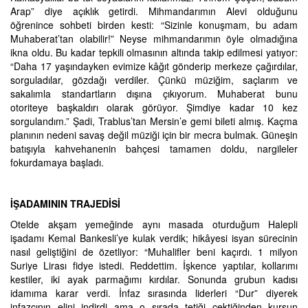
Arap” diye açıklık getirdi. Mihmandarımın Alevi olduğunu
öğrenince sohbeti birden kesti: “Sizinle konuşmam, bu adam
Muhaberat’tan olabilir!” Neyse mihmandarımın öyle olmadığına
ikna oldu. Bu kadar tepkili olmasının altında takip edilmesi yatıyor:
“Daha 17 yaşındayken evimize kâğıt gönderip merkeze çağırdılar,
sorguladılar, gözdağı verdiler. Çünkü müziğim, saçlarım ve
sakalımla standartların dışına çıkıyorum. Muhaberat bunu
otoriteye başkaldırı olarak görüyor. Şimdiye kadar 10 kez
sorgulandım.” Şadi, Trablus’tan Mersin’e gemi bileti almış. Kaçma
planının nedeni savaş değil müziği için bir mecra bulmak. Güneşin
batışıyla kahvehanenin bahçesi tamamen doldu, nargileler
fokurdamaya başladı.
İŞADAMININ TRAJEDİSİ
Otelde akşam yemeğinde aynı masada oturduğum Halepli
işadamı Kemal Bankesli’ye kulak verdik; hikâyesi isyan sürecinin
nasıl geliştiğini de özetliyor: “Muhalifler beni kaçırdı. 1 milyon
Suriye Lirası fidye istedi. Reddettim. İşkence yaptılar, kollarımı
kestiler, iki ayak parmağımı kırdılar. Sonunda grubun kadısı
idamıma karar verdi. İnfaz sırasında liderleri “Dur” diyerek
infazcının elini indirdi ama o sırada tetiği çektiğinden kurşun