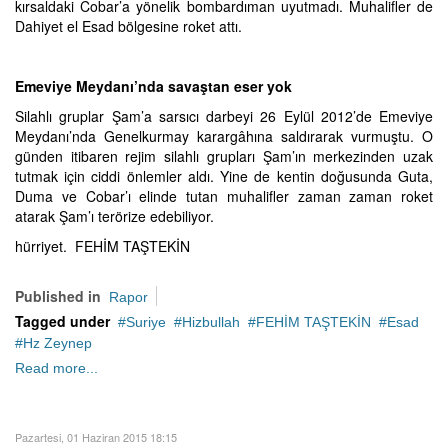
kırsaldaki Cobar’a yönelik bombardıman uyutmadı. Muhalifler de
Dahiyet el Esad bölgesine roket attı.
Emeviye Meydanı’nda savaştan eser yok
Silahlı gruplar Şam’a sarsıcı darbeyi 26 Eylül 2012’de Emeviye
Meydanı’nda Genelkurmay karargâhına saldırarak vurmuştu. O
günden itibaren rejim silahlı grupları Şam’ın merkezinden uzak
tutmak için ciddi önlemler aldı. Yine de kentin doğusunda Guta,
Duma ve Cobar’ı elinde tutan muhalifler zaman zaman roket
atarak Şam’ı terörize edebiliyor.
hürriyet. FEHİM TAŞTEKİN
Published in
Rapor
Tagged under
Suriye
Hizbullah
FEHİM TAŞTEKİN
Esad
Hz Zeynep
Read more...
Pazartesi, 01 Haziran 2015 18:15