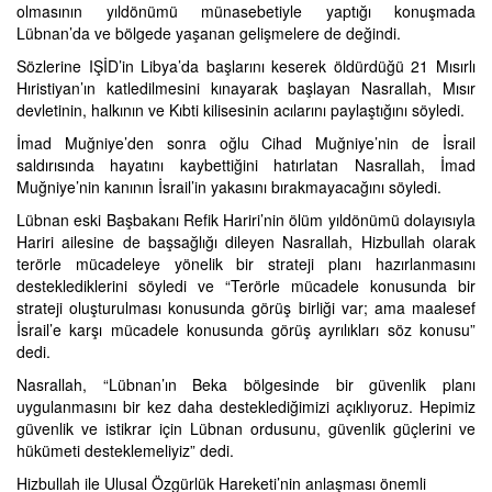
olmasının yıldönümü münasebetiyle yaptığı konuşmada
Lübnan’da ve bölgede yaşanan gelişmelere de değindi.
Sözlerine IŞİD’in Libya’da başlarını keserek öldürdüğü 21 Mısırlı
Hıristiyan’ın katledilmesini kınayarak başlayan Nasrallah, Mısır
devletinin, halkının ve Kıbti kilisesinin acılarını paylaştığını söyledi.
İmad Muğniye’den sonra oğlu Cihad Muğniye’nin de İsrail
saldırısında hayatını kaybettiğini hatırlatan Nasrallah, İmad
Muğniye’nin kanının İsrail’in yakasını bırakmayacağını söyledi.
Lübnan eski Başbakanı Refik Hariri’nin ölüm yıldönümü dolayısıyla
Hariri ailesine de başsağlığı dileyen Nasrallah, Hizbullah olarak
terörle mücadeleye yönelik bir strateji planı hazırlanmasını
desteklediklerini söyledi ve “Terörle mücadele konusunda bir
strateji oluşturulması konusunda görüş birliği var; ama maalesef
İsrail’e karşı mücadele konusunda görüş ayrılıkları söz konusu”
dedi.
Nasrallah, “Lübnan’ın Beka bölgesinde bir güvenlik planı
uygulanmasını bir kez daha desteklediğimizi açıklıyoruz. Hepimiz
güvenlik ve istikrar için Lübnan ordusunu, güvenlik güçlerini ve
hükümeti desteklemeliyiz” dedi.
Hizbullah ile Ulusal Özgürlük Hareketi’nin anlaşması önemli