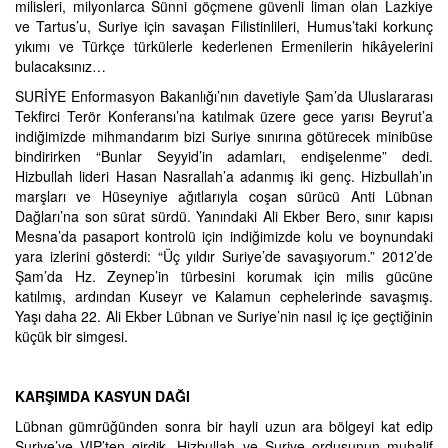
milisleri, milyonlarca Sünni göçmene güvenli liman olan Lazkiye
ve Tartus’u, Suriye için savaşan Filistinlileri, Humus’taki korkunç
yıkımı ve Türkçe türkülerle kederlenen Ermenilerin hikâyelerini
bulacaksınız…
SURİYE Enformasyon Bakanlığı’nın davetiyle Şam’da Uluslararası
Tekfirci Terör Konferansı’na katılmak üzere gece yarısı Beyrut’a
indiğimizde mihmandarım bizi Suriye sınırına götürecek minibüse
bindirirken “Bunlar Seyyid’in adamları, endişelenme” dedi.
Hizbullah lideri Hasan Nasrallah’a adanmış iki genç. Hizbullah’ın
marşları ve Hüseyniye ağıtlarıyla coşan sürücü Anti Lübnan
Dağları’na son sürat sürdü. Yanındaki Ali Ekber Bero, sınır kapısı
Mesna’da pasaport kontrolü için indiğimizde kolu ve boynundaki
yara izlerini gösterdi: “Üç yıldır Suriye’de savaşıyorum.” 2012’de
Şam’da Hz. Zeynep’in türbesini korumak için milis gücüne
katılmış, ardından Kuseyr ve Kalamun cephelerinde savaşmış.
Yaşı daha 22. Ali Ekber Lübnan ve Suriye’nin nasıl iç içe geçtiğinin
küçük bir simgesi.
KARŞIMDA KASYUN DAĞI
Lübnan gümrüğünden sonra bir hayli uzun ara bölgeyi kat edip
Suriye’ye VIP’ten girdik. Hizbullah ve Suriye ordusunun muhalif