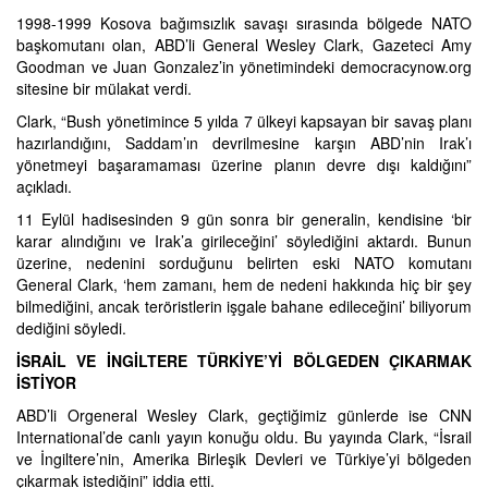
1998-1999 Kosova bağımsızlık savaşı sırasında bölgede NATO
başkomutanı olan, ABD’li General Wesley Clark, Gazeteci Amy
Goodman ve Juan Gonzalez’in yönetimindeki democracynow.org
sitesine bir mülakat verdi.
Clark, “Bush yönetimince 5 yılda 7 ülkeyi kapsayan bir savaş planı
hazırlandığını, Saddam’ın devrilmesine karşın ABD’nin Irak’ı
yönetmeyi başaramaması üzerine planın devre dışı kaldığını”
açıkladı.
11 Eylül hadisesinden 9 gün sonra bir generalin, kendisine ‘bir
karar alındığını ve Irak’a girileceğini’ söylediğini aktardı. Bunun
üzerine, nedenini sorduğunu belirten eski NATO komutanı
General Clark, ‘hem zamanı, hem de nedeni hakkında hiç bir şey
bilmediğini, ancak teröristlerin işgale bahane edileceğini’ biliyorum
dediğini söyledi.
İSRAİL VE İNGİLTERE TÜRKİYE’Yİ BÖLGEDEN ÇIKARMAK
İSTİYOR
ABD’li Orgeneral Wesley Clark, geçtiğimiz günlerde ise CNN
International’de canlı yayın konuğu oldu. Bu yayında Clark, “İsrail
ve İngiltere’nin, Amerika Birleşik Devleri ve Türkiye’yi bölgeden
çıkarmak istediğini” iddia etti.