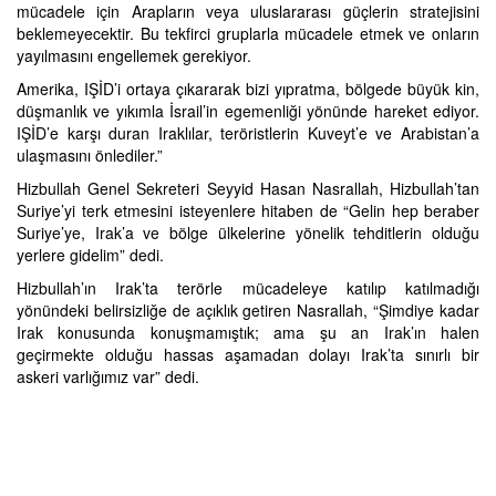
mücadele için Arapların veya uluslararası güçlerin stratejisini
beklemeyecektir. Bu tekfirci gruplarla mücadele etmek ve onların
yayılmasını engellemek gerekiyor.
Amerika, IŞİD’i ortaya çıkararak bizi yıpratma, bölgede büyük kin,
düşmanlık ve yıkımla İsrail’in egemenliği yönünde hareket ediyor.
IŞİD’e karşı duran Iraklılar, teröristlerin Kuveyt’e ve Arabistan’a
ulaşmasını önlediler.”
Hizbullah Genel Sekreteri Seyyid Hasan Nasrallah, Hizbullah’tan
Suriye’yi terk etmesini isteyenlere hitaben de “Gelin hep beraber
Suriye’ye, Irak’a ve bölge ülkelerine yönelik tehditlerin olduğu
yerlere gidelim” dedi.
Hizbullah’ın Irak’ta terörle mücadeleye katılıp katılmadığı
yönündeki belirsizliğe de açıklık getiren Nasrallah, “Şimdiye kadar
Irak konusunda konuşmamıştık; ama şu an Irak’ın halen
geçirmekte olduğu hassas aşamadan dolayı Irak’ta sınırlı bir
askeri varlığımız var” dedi.