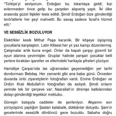
“Türkiye’yi seviyorum. Erdoğan bu lokantaya geldi; kızı
evlenmeden önce gelip bu çarşıdan alışveriş yaptı. İki ülke
arasında güzel ilişkiler tesis edildi. Şimdi Erdoğan bize gönderdiği
teröristlerle her şeyi mahvetti. Bu savaş sadece İsrail’e hizmet
etti.“
VE SESSİZLİK BOZULUYOR
Elektrikler kesik Mithat Paşa karanlık. Bir köşeye üşüşmüş
çocuklarla karşılaştım. Latin Kilisesi her yıl yaz kampı düzenlermiş.
Çatışmalar artık buna engel. Onlar da kapalı çarşıyı gizemli bir
oyun alanına çevirmişler. Gruplar halinde yarışan çocuklar belli
yerlere bırakılan işaretler ve ellerindeki haritayla şifreleri çözüyor.
Hamidiye Çarşısı’nda ise uğramadan geçemediğim yer tarihi
dondurmacı Bekdaş. Her zamanki gibi ana baba günü. Önceden
duvarda ünlü ziyaretçilerin fotoğrafları vardı. Emine Erdoğan ve
Ürdün Kralı Abdullah’ın fotoğrafları da asılıydı. Şimdi onların
yerinde tek bir çerçeve var: Nasrallah’ın direnişe katkılarından
dolayı gönderdiği teşekkür mektubu.
Güneşin batışıyla caddeler de şenleniyor. Akşamın son
yürüyüşünü yaptığım Şaalan kalabalık, dükkânlar doluydu. Şam’ın
gecelerinde sessizlik dördüncü gece bozuldu. Sabaha doğru