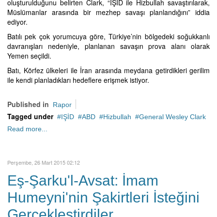
oluşturulduğunu belirten Clark, “IŞİD ile Hizbullah savaştırılarak,
Müslümanlar arasında bir mezhep savaşı planlandığını” iddia
ediyor.
Batılı pek çok yorumcuya göre, Türkiye’nin bölgedeki soğukkanlı
davranışları nedeniyle, planlanan savaşın prova alanı olarak
Yemen seçildi.
Batı, Körfez ülkeleri ile İran arasında meydana getirdikleri gerilim
ile kendi planladıkları hedeflere erişmek istiyor.
Published in
Rapor
Tagged under
IŞİD
ABD
Hizbullah
General Wesley Clark
Read more...
Perşembe, 26 Mart 2015 02:12
Eş-Şarku'l-Avsat: İmam
Humeyni'nin Şakirtleri İsteğini
Gerçekleştirdiler