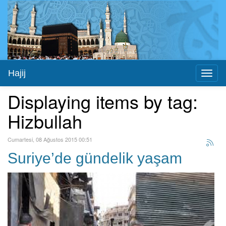
Hajij
Toggl
naviga
Displaying items by tag:
Hizbullah
Cumartesi, 08 Ağustos 2015 00:51
Suriye’de gündelik yaşam