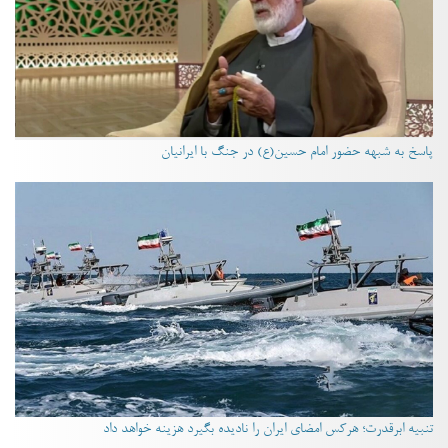
پاسخ به شبهه حضور امام حسین(ع) در جنگ با ایرانیان
تنبیه ابرقدرت؛ هرکس امضای ایران را نادیده بگیرد هزینه خواهد داد