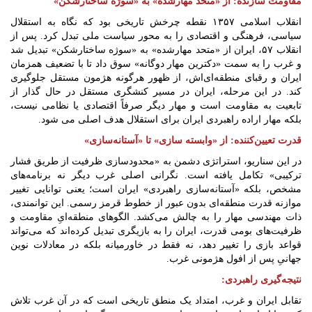
مقاومت سازنده: از «متحد مهارشده» به «سوژه ساختارشکن»
‌انقلاب اسلامی ۱۳۵۷ نقطه چرخش تاریخی بود که نگاه به استقلال
سیاسی، فرهنگی و اقتصادی را به محور سیاست ملی تبدل کرد. پس از
انقلاب ۵۷، ایران از «متحد مهارشده» به «سوژه ساختارشکن» تبدیل شد
و غرب را به سمت «دکترین مهار دوگانه» سوق داد تا با تضعیف همزمان
ایران و رقبای منطقه‌ای‌اش، از ظهور هرگونه هژمون مستقل جلوگیری
کند. در این مرحله، ایران در مسیر کنشگری مستقل در حال گذار از
تابعیت به مقاومت است و مهار دیگر صرفاً اقتصادی یا نظامی نیست،
بلکه مهار اراده راهبردی ایران برای استقلال هدف اصلی می شود.
قدرت تعیین‌کننده: از «وابسته سازی» تا «آستانه‌سازی»
در این سناریو، استراتژی دشمن به «محدودسازی ظرفیت از طریق فشار
ترکیبی» تکامل یافته است. نگرانی اصلی غرب دیگر نه برنامه‌های
مشخص، بلکه «آستانه‌سازی راهبردی» ایران است؛ یعنی توانایی تغییر
موازنه قدرت منطقه‌ای بدون عبور از خطوط قرمز رسمی. این توانمندی،
ذات مهندسی مهار را به چالش می‌کشد. الگوهای منطقه‌ایِ مقاومت و
ظرفیت‌های بومی قدرت، ایران را به بازیگری تبدیل کرده‌اند که می‌تواند
قواعد بازی را تغییر دهد، نه فقط در خاورمیانه بلکه در معادلات نوین
جهانیِ پس از افول هژمونی غرب.
نتیجه‌گیری راهبردی:
تقابل ایران و غرب، امتداد یک منطق تاریخی است که در آن غرب تلاش