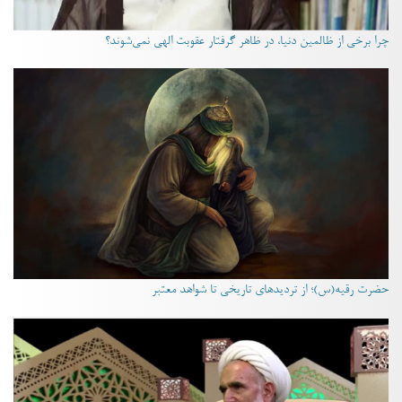
چرا برخی از ظالمین دنیا، در ظاهر گرفتار عقوبت الهی نمی‌شوند؟
حضرت رقیه(س)؛ از تردیدهای تاریخی تا شواهد معتبر