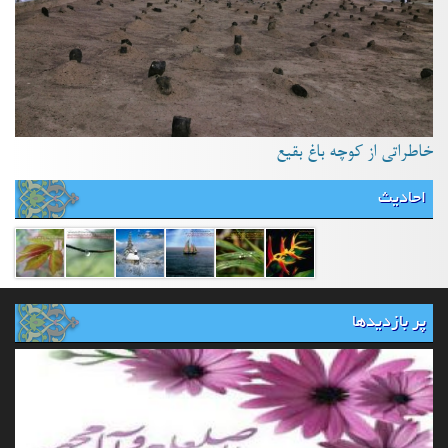
خاطراتی از کوچه باغ بقیع
احادیث
پر بازدیدها