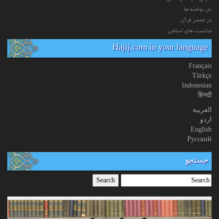
دل نوشته ها
در محضر قرآن
مناسبت های اسلامی
Hajij.com in your language
Français
Türkçe
Indonesian
हिनदी
العربیة
اردو
English
Русский
جستجو