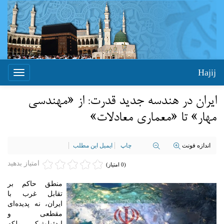
Hajij
Toggle
igation
ایران در هندسه جدید قدرت: از «مهندسی
مهار» تا «معماری معادلات»
اندازه فونت
چاپ
ایمیل این مطلب
امتیاز بدهید
(0 امتیاز)
منطق حاکم بر
تقابل غرب با
ایران، نه پدیده‌ای
مقطعی و
ایدئولوژیک، بلکه