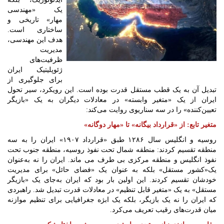
یک «مهندسی
مهار» تاریخی و
ساختاری است.
هدف این مهندسی،
مدیریت
ظرفیت‌های
ژئوپلیتیک ایران
برای جلوگیری از
تبدیل آن به یک قطب مستقل قدرت بوده است. این رویکرد، سیر تحول
ایران از یک «متغیر وابسته» در معادلات دیگران به یک «بازیگر
تعیین‌کننده» را در سه سناریوی روایت می‌کند:
متغیر تابع: از «قرارداد بیگانه» تا «مهار دوگانه»
روسیه و انگلیس سال ۱۲۸۶ طبق «قرارداد ۱۹۰۷» ایران را به سه
منطقه تقسیم کردند: منطقه‌ شمال تحت نفوذ روسیه، منطقه جنوب تحت
نفوذ انگلیس و منطقه‌ مرکزی بی طرف می ماند. ایران را نه به‌عنوان
یک«کشور مستقل» بلکه به‌ عنوان یک «فضای حائل» برای مدیریت
خودشان تقسیم کردند. این اولین بار بود که ایران به‌جای یک «بازیگر
مستقل» به یک «متغیر قابل تنظیم» در معادلات قدرت تبدیل شد. راهبردی
که ایران را نه یک بازیگر، بلکه یک ابژه جغرافیایی برای تنظیم موازنه
میان قدرت‌های رقیب تعریف می‌کرد.