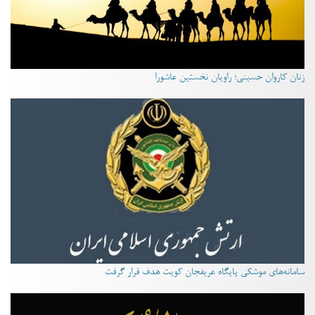
زنان کاروان حسینی؛ راویان نخستین عاشورا
سامانه‌های موشکی پایگاه عریفجان کویت هدف قرار گرفت