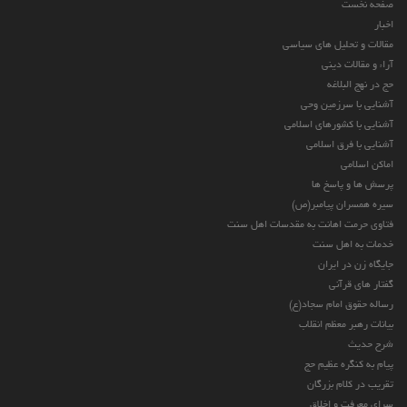
صفحه نخست
اخبار
مقالات و تحلیل های سیاسی
آراء و مقالات دینی
حج در نهج البلاغه
آشنایی با سرزمین وحی
آشنایی با کشورهای اسلامی
آشنایی با فرق اسلامی
اماکن اسلامی
پرسش ها و پاسخ ها
سیره همسران پیامبر(ص)
فتاوی حرمت اهانت به مقدسات اهل سنت
خدمات به اهل سنت
جایگاه زن در ایران
گفتار های قرآنی
رساله حقوق امام سجاد(ع)
بیانات رهبر معظم انقلاب
شرح حدیث
پیام به کنگره عظیم حج
تقریب در کلام بزرگان
سرای معرفت و اخلاق