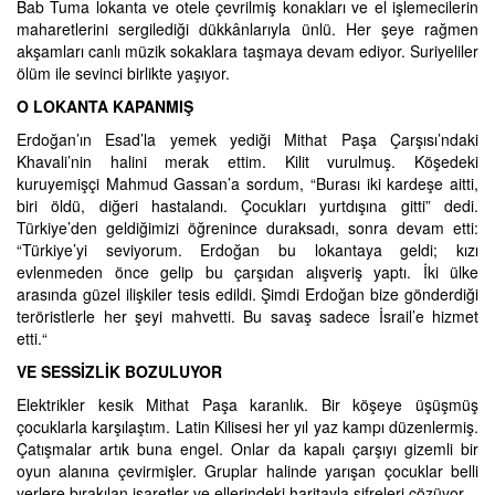
Bab Tuma lokanta ve otele çevrilmiş konakları ve el işlemecilerin
maharetlerini sergilediği dükkânlarıyla ünlü. Her şeye rağmen
akşamları canlı müzik sokaklara taşmaya devam ediyor. Suriyeliler
ölüm ile sevinci birlikte yaşıyor.
O LOKANTA KAPANMIŞ
Erdoğan’ın Esad’la yemek yediği Mithat Paşa Çarşısı’ndaki
Khavali’nin halini merak ettim. Kilit vurulmuş. Köşedeki
kuruyemişçi Mahmud Gassan’a sordum, “Burası iki kardeşe aitti,
biri öldü, diğeri hastalandı. Çocukları yurtdışına gitti” dedi.
Türkiye’den geldiğimizi öğrenince duraksadı, sonra devam etti:
“Türkiye’yi seviyorum. Erdoğan bu lokantaya geldi; kızı
evlenmeden önce gelip bu çarşıdan alışveriş yaptı. İki ülke
arasında güzel ilişkiler tesis edildi. Şimdi Erdoğan bize gönderdiği
teröristlerle her şeyi mahvetti. Bu savaş sadece İsrail’e hizmet
etti.“
VE SESSİZLİK BOZULUYOR
Elektrikler kesik Mithat Paşa karanlık. Bir köşeye üşüşmüş
çocuklarla karşılaştım. Latin Kilisesi her yıl yaz kampı düzenlermiş.
Çatışmalar artık buna engel. Onlar da kapalı çarşıyı gizemli bir
oyun alanına çevirmişler. Gruplar halinde yarışan çocuklar belli
yerlere bırakılan işaretler ve ellerindeki haritayla şifreleri çözüyor.