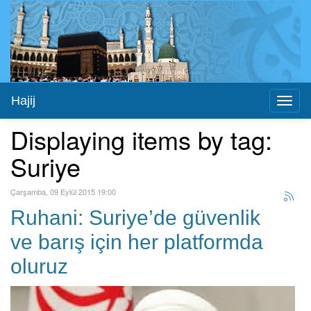
Hajij
Toggl
naviga
Displaying items by tag:
Suriye
Çarşamba, 09 Eylül 2015 19:00
Ruhani: Suriye’de güvenlik
ve barış için her platformda
oluruz