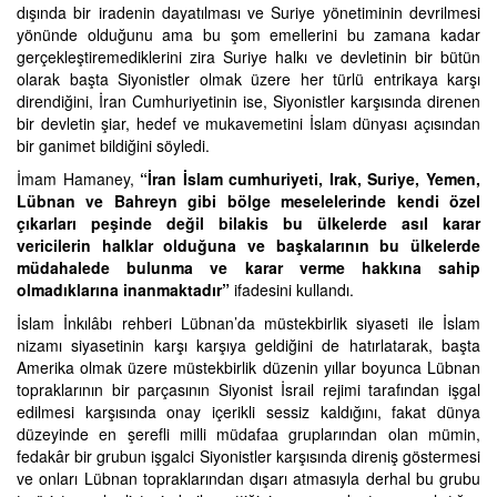
dışında bir iradenin dayatılması ve Suriye yönetiminin devrilmesi
yönünde olduğunu ama bu şom emellerini bu zamana kadar
gerçekleştiremediklerini zira Suriye halkı ve devletinin bir bütün
olarak başta Siyonistler olmak üzere her türlü entrikaya karşı
direndiğini, İran Cumhuriyetinin ise, Siyonistler karşısında direnen
bir devletin şiar, hedef ve mukavemetini İslam dünyası açısından
bir ganimet bildiğini söyledi.
İmam Hamaney,
“İran İslam cumhuriyeti, Irak, Suriye, Yemen,
Lübnan ve Bahreyn gibi bölge meselelerinde kendi özel
çıkarları peşinde değil bilakis bu ülkelerde asıl karar
vericilerin halklar olduğuna ve başkalarının bu ülkelerde
müdahalede bulunma ve karar verme hakkına sahip
olmadıklarına inanmaktadır”
ifadesini kullandı.
İslam İnkılâbı rehberi Lübnan’da müstekbirlik siyaseti ile İslam
nizamı siyasetinin karşı karşıya geldiğini de hatırlatarak, başta
Amerika olmak üzere müstekbirlik düzenin yıllar boyunca Lübnan
topraklarının bir parçasının Siyonist İsrail rejimi tarafından işgal
edilmesi karşısında onay içerikli sessiz kaldığını, fakat dünya
düzeyinde en şerefli milli müdafaa gruplarından olan mümin,
fedakâr bir grubun işgalci Siyonistler karşısında direniş göstermesi
ve onları Lübnan topraklarından dışarı atmasıyla derhal bu grubu