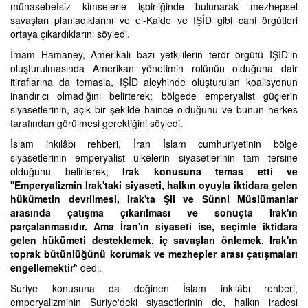
münasebetsiz kimselerle işbirliğinde bulunarak mezhepsel
savaşları planladıklarını ve el-Kaide ve IŞİD gibi cani örgütleri
ortaya çıkardıklarını söyledi.
İmam Hamaney, Amerikalı bazı yetkililerin terör örgütü IŞİD'in
oluşturulmasında Amerikan yönetimin rolünün olduğuna dair
itiraflarına da temasla, IŞİD aleyhinde oluşturulan koalisyonun
inandırıcı olmadığını belirterek; bölgede emperyalist güçlerin
siyasetlerinin, açık bir şekilde haince olduğunu ve bunun herkes
tarafından görülmesi gerektiğini söyledi.
İslam inkılâbı rehberi, İran İslam cumhuriyetinin bölge
siyasetlerinin emperyalist ülkelerin siyasetlerinin tam tersine
olduğunu belirterek;
Irak konusuna temas etti ve
''Emperyalizmin Irak'taki siyaseti, halkın oyuyla iktidara gelen
hükümetin devrilmesi, Irak'ta Şii ve Sünni Müslümanlar
arasında çatışma çıkarılması ve sonuçta Irak'ın
parçalanmasıdır. Ama İran'ın siyaseti ise, seçimle iktidara
gelen hükümeti desteklemek, iç savaşları önlemek, Irak'ın
toprak bütünlüğünü korumak ve mezhepler arası çatışmaları
engellemektir'
' dedi.
Suriye konusuna da değinen İslam inkılâbı rehberi,
emperyalizminin Suriye'deki siyasetlerinin de, halkın iradesi