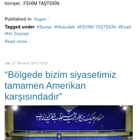
hürriyet. FEHİM TAŞTEKİN
Published in
Rapor
Tagged under
Suriye
Hizbullah
FEHİM TAŞTEKİN
Esad
Hz Zeynep
Read more...
Salı, 21 Temmuz 2015 13:00
“Bölgede bizim siyasetimiz
tamamen Amerikan
karşısındadır”