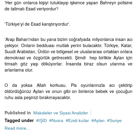
'Her gün onlarca kişiyi tutuklayıp işkence yapan Bahreyn polisine
de talimatı Esad veriyordur'!
'Türkiye'yi de Esad karıştırıyordur'.
'Arap Baharı'ndan bu yana bizim coğrafyada milyonlarca insan acı
çekiyor. Onların bedduası mutlak yerini bulacaktır. Türkiye, Katar,
Suudi Arabistan, Ürdün ve bölgesel ve uluslararası ortakları onlara
demokrasi ve özgürlük getirecekti. Şimdi hep birlikte Aylan için
timsah göz yaşı döküyorlar. İnsanda biraz olsun utanma ve
arlanlama olur.
O da yoksa Allah korkusu. Pis oyunlarınızla acı çektirip
öldürdüğünüz Aylan ve onun gibi on binlerce bebek ve çocuğun
ruhu asla peşinizi bırakmayacaktır.
Published in
Makaleler ve Siyasi Analizler
Tagged under
IŞİD
Nusra
Ezidi kızlar
Aylan
Suriye
Read more...