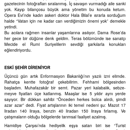
gazetecinin fotoğrafları sıralanmış. İç savaşın vurmadığı aile sanki
yok. Kayıp bilançosu büyük ama yönetim bu konuda ketum.
Opera Evi’nde kadın askeri doktor Hala Bilal’e ısrarla sorduğum
halde “Vatan için ne kadar can verdiğimizin önemi yok” demekle
yetindi.
Bu acılara rağmen insanlar yaşamlarına asılıyor. Dama Rose’da
her gece bir düğüne denk geldim. Teras bölümünde ise sanatçı
Mecide el Rumi Suriyelilerin sevdiği şarkılarla konukları
eğlendiriyordu.
ESKİ ŞEHİR DİRENİYOR
Üçüncü gün artık Enformasyon Bakanlığı’nın yazılı izni elimde.
Rahatça kentte fotoğraf çekebilirim. Fehhami bölgesinden
başladım. Muhafazakâr bir semt. Pazar yeri kalabalık, sebze-
meyve fiyatları üçe katlanmış. Maaşlar ise 5 yıldır aynı yerde
sayıyor. Bir dükkan sahibi “Önceden herkes bolca alırdı, şimdi
azar azar” dedi. Fiyat artışlarının iki temel nedeni şu: Mazot 17
liradan 140 liraya, benzin 40 liradan 150 liraya fırlamış. Ve
çatışmaların olduğu bölgelerde tarımsal faaliyet azalmış.
Hamidiye Çarşısı’nda hediyelik eşya satan biri ise “Turist