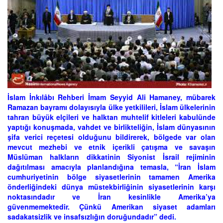
İslam İnkılâbı Rehberi İmam Seyyid Ali Hamaney, mübarek
Ramazan bayramı dolayısıyla ülke yetkilileri, İslam ülkelerinin
tahran büyük elçileri ve halktan muhtelif kitleleri kabulünde
yaptığı konuşmada, vahdet ve birlikteliğin, İslam dünyasının
şifa verici reçetesi olduğunu bildirerek, bölgede var olan
mevcut mezhebi ve etnik içerikli çatışma ve savaşın
Müslüman halkların dikkatinin Siyonist İsrail rejiminin
dağıtılması amacıyla planlandığına temasla, “İran İslam
cumhuriyetinin bölge siyasetlerinin tamamen Amerika
önderliğindeki dünya müstekbirliğinin siyasetlerinin karşı
noktasındadır ve İran kesinlikle Amerika’ya
güvenmemektedir. Çünkü Amerikan siyaset adamları
sadakatsizlik ve insafsızlığın doruğundadır” dedi.