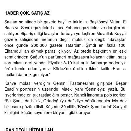
HABER ÇOK, SATIŞ AZ
Şaalan semtinde bir gazete bayiine takıldım. Başköşeyi Vatan, El
Baas ve Sevra gazeteleri almış. Yabancı gazeteler ve dergiler de
satılıyor. Sipariş ettiği lavaşları torbaya yerleştiren Muvaffak Keyyal
gazete satışından memnun değil, mutsuz da değil: “Savaştan
önce günde 200-300 gazete satardım. Şimdi en fazla 100.
Elhamdülillah ekmek parası çıkıyor.” Az ötede başkentin en eski
semtlerinden Şağur’un parfümeri mağazasını kolaçan ettim, satış
sorumlusu dert yandı: “Fiyatlar 8-10 kat arttı. Ambargo nedeniyle
ürün temin edemiyoruz. Körfez’de üretilen ikinci kalite Fransız
malları da artık gelmiyor.”
Kahve molası verdiğim Gemini Pastanesi’nin girişinde Beşar
Esad’ın portresinin üzerinde ‘Maek’ yani ‘Seninleyiz’ yazılı. Bu,
işyerlerinde en sık rastladığım poster. Naneli limonata polo içerken
“Biz Şam’ı da biliriz, Ortadoğu’yu da” diye böbürlenenler için dev
bir esere gözüm ilişti. Köşede 39 ciltlik ‘Büyük Şam Tarihi’ Suriyeli
kimliğini küçümseyenlere bir yanıt gibi duruyor.
İRAN DEĞİL HİZBULLAH