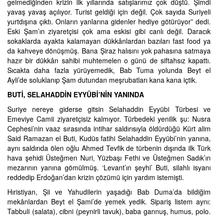
gelmediğinden krizin ilk yıllarında satışlarımız çok düştü. Şimdi
yavaş yavaş açılıyor. Turist geldiği için değil. Çok sayıda Suriyeli
yurtdışına çıktı. Onların yanlarına gidenler hediye götürüyor” dedi.
Eski Şam’ın ziyaretçisi çok ama eskisi gibi canlı değil. Daracık
sokaklarda ayakta kalamayan dükkânlardan bazıları fast food ya
da kahveye dönüşmüş. Bana Şiraz halısını yok pahasına satmaya
hazır bir dükkân sahibi muhtemelen o günü de siftahsız kapattı.
Sıcakta daha fazla yürüyemedik, Bab Tuma yolunda Beyt el
Ayli’de soluklanıp Şam dutundan meşrubatları kana kana içtik.
BUTİ, SELAHADDİN EYYÜBİ’NİN YANINDA
Suriye nereye giderse gitsin Selahaddin Eyyübi Türbesi ve
Emeviye Camii ziyaretçisiz kalmıyor. Türbedeki yenilik şu: Nusra
Cephesi’nin vaaz sırasında intihar saldırısıyla öldürdüğü Kürt alim
Said Ramazan el Buti, Kudüs fatihi Selahaddin Eyyübi’nin yanına,
aynı saldırıda ölen oğlu Ahmed Tevfik de türbenin dışında ilk Türk
hava şehidi Üsteğmen Nuri, Yüzbaşı Fethi ve Üsteğmen Sadık’ın
mezarının yanına gömülmüş. ‘Levant’ın şeyhi’ Buti, silahlı isyanı
reddedip Erdoğan’dan krizin çözümü için yardım istemişti.
Hıristiyan, Şii ve Yahudilerin yaşadığı Bab Duma’da bildiğim
mekânlardan Beyt el Şami’de yemek yedik. Sipariş listem aynı:
Tabbuli (salata), cibni (peynirli tavuk), baba gannuş, humus, polo.