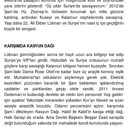
Mesna’da pasaport kontrolü için indiğimizde kolu ve boynundaki
yara izlerini gösterdi: “Üç yıldır Suriye’de savaşıyorum.” 2012’de
Şam’da Hz. Zeynep’in türbesini korumak için milis gücüne
katılmış, ardından Kuseyr ve Kalamun cephelerinde savaşmış.
Yaşı daha 22. Ali Ekber Lübnan ve Suriye’nin nasıl iç içe geçtiğinin
küçük bir simgesi.
KARŞIMDA KASYUN DAĞI
Lübnan gümrüğünden sonra bir hayli uzun ara bölgeyi kat edip
Suriye’ye VIP’ten girdik. Hizbullah ve Suriye ordusunun muhalif
güçlere karşı savaştığı Kalamun bölgesi hemen kuzeyde. Sınırdan
Şam’daki Dama Rose Oteli’ne kadar bize üç araçlık konvoy eşlik
etti. Muhaberat’tan olduklarını söylemeye gerek yok. Elektrik
kesintileri yüzünden karanlık bir Şam beklerken ışıklandırılmış
caddeler ve parklardan geçip otele vardık. 2011 öncesi
Dedeman’ın kullandığı devlete ait otelin tüm personeli ‘hoş geldin’
için ayakta! Yakındaki minareden yükselen Kur’an tilaveti ve ezan
sesiyle sessizlik bozuldu. Odanın penceresini açtım, karşımda
Şam’ı dikizleyen Kasyun Dağı. Habil ile Kabil’in kavga ettiği dağ.
Halk Sarayı da orada. Ama Devlet Başkanı Beşşar Esad sarayda
değil bulunduğum yakında bir mahallede kendi konutunda yaşıyor.