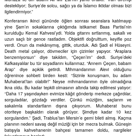
destekliyor; Suriye’de solcu, sağcı ya da İslamcı iktidar olması bizi
ilgilendirmiyor.”
Konferansın ikinci gününde öğlen sonrası seanslara katılmayıp
yine Şam’ın sokaklarına çıktığımda istikamet Baas Partisi’nin
kurulduğu Kemal Kahvesi’ydi. Yolda gitarını sırtlanmış, sakallı ve
uzun saçlı bir gence rastladım. Objektifi doğrulttum, keyifle poz
verdi. Onun da mekânıymış, gittik, oturduk. Adı Şadi el Hüseyni.
Death metal çalıyor, dövmeciler için çizimler yapıyor. “Araplara
benzemiyorsun” diye takıldım, “Çeçen’im” dedi. Suriye’deki
Kafkasyalılar bu tür soyadlarını kullanmaz. “Annem Çeçen, babam
Arap” diye açıklık getirdi. Mihmandarımın Alevi olduğunu
öğrenince sohbeti birden kesti: “Sizinle konuşmam, bu adam
Muhaberat’tan olabilir!” Neyse mihmandarımın öyle olmadığına
ikna oldu. Bu kadar tepkili olmasının altında takip edilmesi yatıyor:
“Daha 17 yaşındayken evimize kâğıt gönderip merkeze çağırdılar,
sorguladılar, gözdağı verdiler. Çünkü müziğim, saçlarım ve
sakalımla standartların dışına çıkıyorum. Muhaberat bunu
otoriteye başkaldırı olarak görüyor. Şimdiye kadar 10 kez
sorgulandım.” Şadi, Trablus’tan Mersin’e gemi bileti almış. Kaçma
planının nedeni savaş değil müziği için bir mecra bulmak. Güneşin
batışıyla kahvehanenin bahçesi tamamen doldu, nargileler