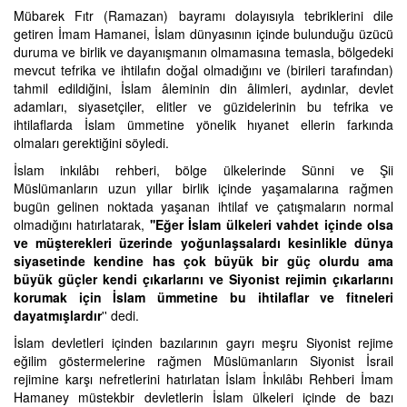
Mübarek Fıtr (Ramazan) bayramı dolayısıyla tebriklerini dile
getiren İmam Hamanei, İslam dünyasının içinde bulunduğu üzücü
duruma ve birlik ve dayanışmanın olmamasına temasla, bölgedeki
mevcut tefrika ve ihtilafın doğal olmadığını ve (birileri tarafından)
tahmil edildiğini, İslam âleminin din âlimleri, aydınlar, devlet
adamları, siyasetçiler, elitler ve güzidelerinin bu tefrika ve
ihtilaflarda İslam ümmetine yönelik hıyanet ellerin farkında
olmaları gerektiğini söyledi.
İslam inkılâbı rehberi, bölge ülkelerinde Sünni ve Şii
Müslümanların uzun yıllar birlik içinde yaşamalarına rağmen
bugün gelinen noktada yaşanan ihtilaf ve çatışmaların normal
olmadığını hatırlatarak,
''Eğer İslam ülkeleri vahdet içinde olsa
ve müşterekleri üzerinde yoğunlaşsalardı kesinlikle dünya
siyasetinde kendine has çok büyük bir güç olurdu ama
büyük güçler kendi çıkarlarını ve Siyonist rejimin çıkarlarını
korumak için İslam ümmetine bu ihtilaflar ve fitneleri
dayatmışlardır
'' dedi.
İslam devletleri içinden bazılarının gayrı meşru Siyonist rejime
eğilim göstermelerine rağmen Müslümanların Siyonist İsrail
rejimine karşı nefretlerini hatırlatan İslam İnkılâbı Rehberi İmam
Hamaney müstekbir devletlerin İslam ülkeleri içinde de bazı