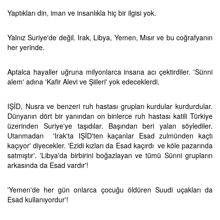
Yaptıkları din, iman ve insanlıkla hiç bir ilgisi yok.
Yalnız Suriye'de değil. Irak, Libya, Yemen, Mısır ve bu coğrafyanın
her yerinde.
Aptalca hayaller uğruna milyonlarca insana acı çektirdiler. 'Sünni
alem' adına 'Kafir Alevi ve Şiileri' yok edeceklerdi.
IŞİD, Nusra ve benzeri ruh hastası grupları kurdular kurdurdular.
Dünyanın dört bir yanından on binlerce ruh hastası katili Türkiye
üzerinden Suriye'ye taşıdılar. Başından beri yalan söylediler.
Utanmadan 'Irak'ta IŞİD'ten kaçanlar Esad zulmünden kaçtı
kaçıyor' diyecekler. 'Ezidi kızları da Esad kaçırdı ve köle pazarında
satmıştır'. 'Libya'da birbirini boğazlayan ve tümü Sünni grupların
arkasında da Esad vardır'!
'Yemen'de her gün onlarca çocuğu öldüren Suudi uçakları da
Esad kullanıyordur'!