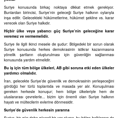
Suriye konusunda birkaç noktaya dikkat etmek gerekiyor.
Bunlardan birincisi, Suriye’nin geleceği Suriye halkının oylarıyla
inşa edilir. Gelecekteki hükümetlerine, hükümet şekline vs. karar
verecek olan Suriye halkıdır.
Hiçbir ülke veya yabancı güç Suriye’nin geleceğine karar
veremez ve vermemelidir.
Suriye ile ilgili ikinci mesele de şudur: Bölgedeki bir sorun olarak
Suriye konusunda herkes demokrasinin istikrar kazanmasına
yönelik şartların oluşturulması için güvenliğin sağlanması
konusunda yardım etmelidir.
Bu iş için tüm bölge ülkeleri, AB gibi soruna etki eden ülkeler
yardımcı olmalıdır.
İran, gelecekte Suriye’de güvenlik ve demokrasinin yerleşeceğini
gördüğü her türlü toplantıda ve masada yer alır. Konuşulması
gereken herkesle konuşur; hem bölge ülkeleriyle hem de
uluslararası çevrelerle... bizim için önemli olan Suriye halkının
hayatı ve mültecilerin evlerine dönmesidir.
Suriye’de güvenlik herkesin yararına
Suriye, bir gün daha güvenli bir yer olursa, bu bölge halklarının da