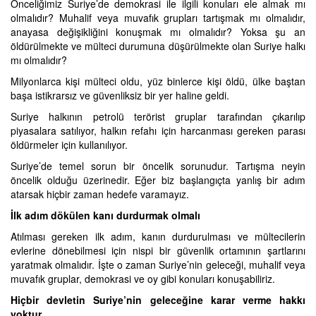
Önceliğimiz Suriye’de demokrasi ile ilgili konuları ele almak mı
olmalıdır? Muhalif veya muvafık grupları tartışmak mı olmalıdır,
anayasa değişikliğini konuşmak mı olmalıdır? Yoksa şu an
öldürülmekte ve mülteci durumuna düşürülmekte olan Suriye halkı
mı olmalıdır?
Milyonlarca kişi mülteci oldu, yüz binlerce kişi öldü, ülke baştan
başa istikrarsız ve güvenliksiz bir yer haline geldi.
Suriye halkının petrolü terörist gruplar tarafından çıkarılıp
piyasalara satılıyor, halkın refahı için harcanması gereken parası
öldürmeler için kullanılıyor.
Suriye’de temel sorun bir öncelik sorunudur. Tartışma neyin
öncelik olduğu üzerinedir. Eğer biz başlangıçta yanlış bir adım
atarsak hiçbir zaman hedefe varamayız.
İlk adım dökülen kanı durdurmak olmalı
Atılması gereken ilk adım, kanın durdurulması ve mültecilerin
evlerine dönebilmesi için nispi bir güvenlik ortamının şartlarını
yaratmak olmalıdır. İşte o zaman Suriye’nin geleceği, muhalif veya
muvafık gruplar, demokrasi ve oy gibi konuları konuşabiliriz.
Hiçbir devletin Suriye’nin geleceğine karar verme hakkı
yoktur