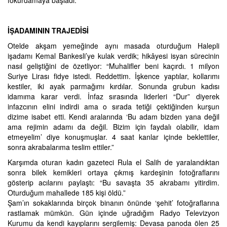
fokurdamaya başladı.
İŞADAMININ TRAJEDİSİ
Otelde akşam yemeğinde aynı masada oturduğum Halepli
işadamı Kemal Bankesli’ye kulak verdik; hikâyesi isyan sürecinin
nasıl geliştiğini de özetliyor: “Muhalifler beni kaçırdı. 1 milyon
Suriye Lirası fidye istedi. Reddettim. İşkence yaptılar, kollarımı
kestiler, iki ayak parmağımı kırdılar. Sonunda grubun kadısı
idamıma karar verdi. İnfaz sırasında liderleri “Dur” diyerek
infazcının elini indirdi ama o sırada tetiği çektiğinden kurşun
dizime isabet etti. Kendi aralarında ‘Bu adam bizden yana değil
ama rejimin adamı da değil. Bizim için faydalı olabilir, idam
etmeyelim’ diye konuşmuşlar. 4 saat kanlar içinde beklettiler,
sonra akrabalarıma teslim ettiler.”
Karşımda oturan kadın gazeteci Rula el Salih de yaralandıktan
sonra bilek kemikleri ortaya çıkmış kardeşinin fotoğraflarını
gösterip acılarını paylaştı: “Bu savaşta 35 akrabamı yitirdim.
Oturduğum mahallede 185 kişi öldü.”
Şam’ın sokaklarında birçok binanın önünde ‘şehit’ fotoğraflarına
rastlamak mümkün. Gün içinde uğradığım Radyo Televizyon
Kurumu da kendi kayıplarını sergilemiş: Devasa panoda ölen 25