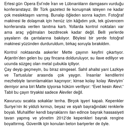
Ertesi gün Opera Evi’nde İran ve Lübnanlıların damgasını vurduğu
konferanstayız. Bir Türk gazeteci ile konuşmak isteyen ne kadar
çok meslektaşım varmış. Bunalıp öğleden sonra kaçtım. Fotoğraf
makinesi ile dolaşmak için henüz izin kâğıdım yok, tek güvencem
konferansta verilen tanıtma kartı. Yollarda kontrol noktaları var
ama araç yığılmaları bezdirecek kadar değil. Belli yerlerde
yayaların da çantalarına bakılıyor. Böylesi bir yerde fotoğraf
makinesi yüzünden durduruldum, birkaç soruyla bırakıldım.
Kontrol noktasında askerler Mette çayının keyfini çıkartıyor.
Arjantin’den gelen bu çay fincana dolduruluyor, su ilave ediliyor ve
ucunda süzgeç olan metal çubukla içiliyor.
Çay deyip geçmeyin, bu biraz simgesel. Sahil ahalisi yani Lazkiye
ve Tartuslular arasında çok yaygın. İnsanlar kendilerini
mezhebiyle tanımlamaktan kaçınıyor; kimse kolay kolay ‘Aleviyim’
demiyor ama biri Matte içiyorsa hüküm veriliyor: “Evet kesin Alevi.”
Tabii bu çayın tiryakisi sadece Aleviler değil.
Kavurucu sıcakta sokaklar tenha. Birçok işyeri kapalı. Kepenkler
Suriye’nin iki yıldızlı kırmızı, beyaz ve siyah bayrağındaki renklerle
boyalı. Muhalifler kendi bayraklarını ilan edince bayrak hassasiyeti
tavan yapmış ve yönetim 2012’de kepenkleri bayrak rengine
boyattırmış. Güvenlik için konulan beton bariyerler de öyle.