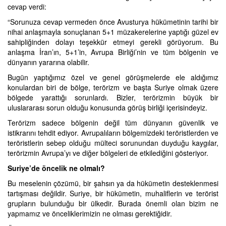
cevap verdi:
“Sorunuza cevap vermeden önce Avusturya hükümetinin tarihi bir
nihai anlaşmayla sonuçlanan 5+1 müzakerelerine yaptığı güzel ev
sahipliğinden dolayı teşekkür etmeyi gerekli görüyorum. Bu
anlaşma İran’ın, 5+1’in, Avrupa Birliği’nin ve tüm bölgenin ve
dünyanın yararına olabilir.
Bugün yaptığımız özel ve genel görüşmelerde ele aldığımız
konulardan biri de bölge, terörizm ve başta Suriye olmak üzere
bölgede yarattığı sorunlardı. Bizler, terörizmin büyük bir
uluslararası sorun olduğu konusunda görüş birliği içerisindeyiz.
Terörizm sadece bölgenin değil tüm dünyanın güvenlik ve
istikrarını tehdit ediyor. Avrupalıların bölgemizdeki teröristlerden ve
teröristlerin sebep olduğu mülteci sorunundan duyduğu kaygılar,
terörizmin Avrupa’yı ve diğer bölgeleri de etkilediğini gösteriyor.
Suriye’de öncelik ne olmalı?
Bu meselenin çözümü, bir şahsın ya da hükümetin desteklenmesi
tartışması değildir. Suriye, bir hükümetin, muhaliflerin ve terörist
grupların bulunduğu bir ülkedir. Burada önemli olan bizim ne
yapmamız ve önceliklerimizin ne olması gerektiğidir.