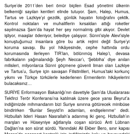
Suriye’de 2011’den beri ömür biçilen Esad yönetimi ülkenin
belkemiği sayılan kentleri elinde tutuyor. Şam, Halep, Humus,
Tartus ve Lazkiye’yi gezdik, günlük hayatın fotoğrafını çektik.
Kontrol noktaları ve muhaliflerin kırsaldan attığı roketler
sayılmazsa Şam’da hayat her şey normalmiş gibi akıyor. Devlet
işliyor, maaşlar ödeniyor, belediye çalışıyor. Sünni’siyle Alevi’siyle
konuştuğumuz insanlara göre bu artık rejimi değil Suriye’yi
koruma savaşı. Bu yol hikâyesinde, cephe hattında ordu
korumasında ilerleyen TIR’ları, bölünmüş Halep’i, devasa
fabrikaların yağmalandığı Şeyh Neccar’ı, ‘Şebbiha’ diye anılan
milisleri, milyonlarca Sünni göçmene güvenli liman olan Lazkiye
ve Tartus’u, Suriye için savaşan Filistinlileri, Humus’taki korkunç
yıkımı ve Türkçe türkülerle kederlenen Ermenilerin hikâyelerini
bulacaksınız…
SURİYE Enformasyon Bakanlığı’nın davetiyle Şam’da Uluslararası
Tekfirci Terör Konferansı’na katılmak üzere gece yarısı Beyrut’a
indiğimizde mihmandarım bizi Suriye sınırına götürecek minibüse
bindirirken “Bunlar Seyyid’in adamları, endişelenme” dedi.
Hizbullah lideri Hasan Nasrallah’a adanmış iki genç. Hizbullah’ın
marşları ve Hüseyniye ağıtlarıyla coşan sürücü Anti Lübnan
Dağları’na son sürat sürdü. Yanındaki Ali Ekber Bero, sınır kapısı