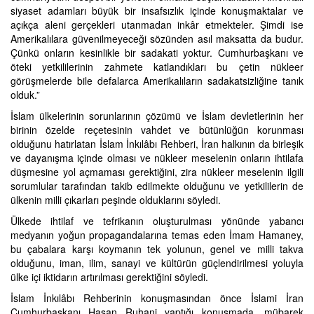
siyaset adamları büyük bir insafsızlık içinde konuşmaktalar ve
açıkça aleni gerçekleri utanmadan inkâr etmekteler. Şimdi ise
Amerikalılara güvenilmeyeceği sözünden asıl maksatta da budur.
Çünkü onların kesinlikle bir sadakati yoktur. Cumhurbaşkanı ve
öteki yetkililerinin zahmete katlandıkları bu çetin nükleer
görüşmelerde bile defalarca Amerikalıların sadakatsizliğine tanık
olduk.”
İslam ülkelerinin sorunlarının çözümü ve İslam devletlerinin her
birinin özelde reçetesinin vahdet ve bütünlüğün korunması
olduğunu hatırlatan İslam İnkılâbı Rehberi, İran halkının da birleşik
ve dayanışma içinde olması ve nükleer meselenin onların ihtilafa
düşmesine yol açmaması gerektiğini, zira nükleer meselenin ilgili
sorumlular tarafından takib edilmekte olduğunu ve yetkililerin de
ülkenin milli çıkarları peşinde olduklarını söyledi.
Ülkede ihtilaf ve tefrikanın oluşturulması yönünde yabancı
medyanın yoğun propagandalarına temas eden İmam Hamaney,
bu çabalara karşı koymanın tek yolunun, genel ve milli takva
olduğunu, iman, ilim, sanayi ve kültürün güçlendirilmesi yoluyla
ülke içi iktidarın artırılması gerektiğini söyledi.
İslam İnkılâbı Rehberinin konuşmasından önce İslami İran
Cumhurbaşkanı Hasan Ruhani yaptığı konuşmada, mübarek