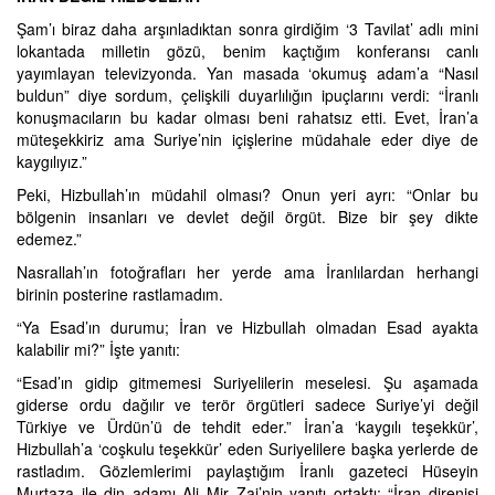
Şam’ı biraz daha arşınladıktan sonra girdiğim ‘3 Tavilat’ adlı mini
lokantada milletin gözü, benim kaçtığım konferansı canlı
yayımlayan televizyonda. Yan masada ‘okumuş adam’a “Nasıl
buldun” diye sordum, çelişkili duyarlılığın ipuçlarını verdi: “İranlı
konuşmacıların bu kadar olması beni rahatsız etti. Evet, İran’a
müteşekkiriz ama Suriye’nin içişlerine müdahale eder diye de
kaygılıyız.”
Peki, Hizbullah’ın müdahil olması? Onun yeri ayrı: “Onlar bu
bölgenin insanları ve devlet değil örgüt. Bize bir şey dikte
edemez.”
Nasrallah’ın fotoğrafları her yerde ama İranlılardan herhangi
birinin posterine rastlamadım.
“Ya Esad’ın durumu; İran ve Hizbullah olmadan Esad ayakta
kalabilir mi?” İşte yanıtı:
“Esad’ın gidip gitmemesi Suriyelilerin meselesi. Şu aşamada
giderse ordu dağılır ve terör örgütleri sadece Suriye’yi değil
Türkiye ve Ürdün’ü de tehdit eder.” İran’a ‘kaygılı teşekkür’,
Hizbullah’a ‘coşkulu teşekkür’ eden Suriyelilere başka yerlerde de
rastladım. Gözlemlerimi paylaştığım İranlı gazeteci Hüseyin
Murtaza ile din adamı Ali Mir Zai’nin yanıtı ortaktı: “İran direnişi