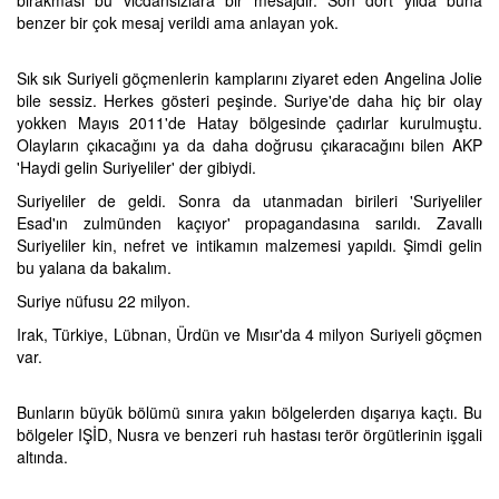
bırakması bu vicdansızlara bir mesajdır. Son dört yılda buna
benzer bir çok mesaj verildi ama anlayan yok.
Sık sık Suriyeli göçmenlerin kamplarını ziyaret eden Angelina Jolie
bile sessiz. Herkes gösteri peşinde. Suriye'de daha hiç bir olay
yokken Mayıs 2011'de Hatay bölgesinde çadırlar kurulmuştu.
Olayların çıkacağını ya da daha doğrusu çıkaracağını bilen AKP
'Haydi gelin Suriyeliler' der gibiydi.
Suriyeliler de geldi. Sonra da utanmadan birileri 'Suriyeliler
Esad'ın zulmünden kaçıyor' propagandasına sarıldı. Zavallı
Suriyeliler kin, nefret ve intikamın malzemesi yapıldı. Şimdi gelin
bu yalana da bakalım.
Suriye nüfusu 22 milyon.
Irak, Türkiye, Lübnan, Ürdün ve Mısır'da 4 milyon Suriyeli göçmen
var.
Bunların büyük bölümü sınıra yakın bölgelerden dışarıya kaçtı. Bu
bölgeler IŞİD, Nusra ve benzeri ruh hastası terör örgütlerinin işgali
altında.