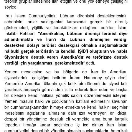
terörist gruplar listesinde ilan ettiğini ve onu yok etmeye çalıştığını
söyledi.
İran İslam Cumhuriyetinin Lübnan direnişini desteklemesinin
sebebinin, onlar saldırganlar karşısında gerçek bir direniş
göstermeleri, yiğitlik ve fedakârlıkları olduğunu belirten İslam
İnkılâbı Rehberi,
“Amerikalılar, Lübnan direnişi terörist diye
adlandırmakta ve İran’ı da Lübnan direnişine verdiği
destekten dolayı terörist destekçisi olmakla suçlamaktadır
hâlbuki gerçek teröristin ta kendisi, IŞİD’i oluşturan ve habis
Siyonistlere destek veren Amerika’dır ve terörizme destek
verdiği için yargılanması gerekmektedir
” dedi.
Yemen meselesine ve bu bölgede de İran ile Amerikan
siyasetlerinin çatıştığını belirten İmam Hamaney şöyle dedi:
Yemen’de Amerika, ülkenin çok kritik bir döneminde siyasi kriz
yaratmak amacıyla görevinden istifa ederek firar eden ve başka
bir ülkeden kendi halkına yönelik saldırı düzenlemesini isteyen,
Yemen masum halkı ve çocuklarının katliam edilmesini savunan
bir cumhurbaşkanından himaye etmekte ve kendi halkını seçimler
meselesini ağızlarına almasına dahi izin vermeyen en dikta,
despot bir yönetimine dostluk eli vermekte ama buna karşılık
tepeden tırnağa kadar seçimlerle iç içe olmuş İran İslam
cumhuriyetini despot bir yönetim olmakla suçlamaktadır. Amerikalı