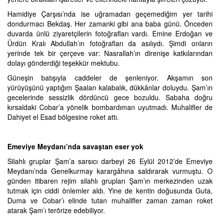
Hamidiye Çarşısı’nda ise uğramadan geçemediğim yer tarihi
dondurmacı Bekdaş. Her zamanki gibi ana baba günü. Önceden
duvarda ünlü ziyaretçilerin fotoğrafları vardı. Emine Erdoğan ve
Ürdün Kralı Abdullah’ın fotoğrafları da asılıydı. Şimdi onların
yerinde tek bir çerçeve var: Nasrallah’ın direnişe katkılarından
dolayı gönderdiği teşekkür mektubu.
Güneşin batışıyla caddeler de şenleniyor. Akşamın son
yürüyüşünü yaptığım Şaalan kalabalık, dükkânlar doluydu. Şam’ın
gecelerinde sessizlik dördüncü gece bozuldu. Sabaha doğru
kırsaldaki Cobar’a yönelik bombardıman uyutmadı. Muhalifler de
Dahiyet el Esad bölgesine roket attı.
Emeviye Meydanı’nda savaştan eser yok
Silahlı gruplar Şam’a sarsıcı darbeyi 26 Eylül 2012’de Emeviye
Meydanı’nda Genelkurmay karargâhına saldırarak vurmuştu. O
günden itibaren rejim silahlı grupları Şam’ın merkezinden uzak
tutmak için ciddi önlemler aldı. Yine de kentin doğusunda Guta,
Duma ve Cobar’ı elinde tutan muhalifler zaman zaman roket
atarak Şam’ı terörize edebiliyor.